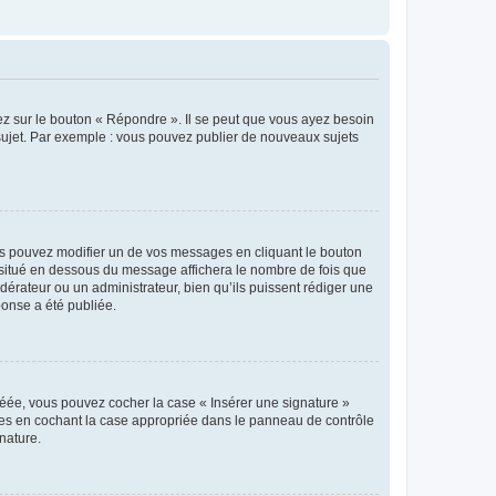
ez sur le bouton « Répondre ». Il se peut que vous ayez besoin
 sujet. Par exemple : vous pouvez publier de nouveaux sujets
s pouvez modifier un de vos messages en cliquant le bouton
e situé en dessous du message affichera le nombre de fois que
modérateur ou un administrateur, bien qu’ils puissent rédiger une
ponse a été publiée.
réée, vous pouvez cocher la case « Insérer une signature »
ages en cochant la case appropriée dans le panneau de contrôle
gnature.