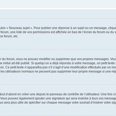
outon « Nouveau sujet ». Pour publier une réponse à un sujet ou un message, cliqu
 forum, une liste de vos permissions est affichée en bas de l’écran du forum ou du
ce forum, etc.
r du forum, vous ne pouvez modifier ou supprimer que vos propres messages. Vou
 initial ait été publié. Si quelqu’un a déjà répondu à votre message, un petit text
ion. Ce petit texte n’apparaîtra pas s’il s’agit d’une modification effectuée par un 
ue les utilisateurs normaux ne peuvent pas supprimer leur propre message si une ré
ut d’abord en créer une depuis le panneau de contrôle de l’utilisateur. Une fois c
ure. Vous pouvez également ajouter une signature qui sera insérée à tous vos mess
 vous sera plus utile de spécifier sur chaque message votre souhait d’insérer votre si