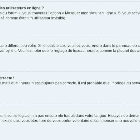
s utilisateurs en ligne ?
s du forum », vous trouverez l’option « Masquer mon statut en ligne ». Si vous activ
é comme étant un utilisateur invisible.
aire différent du vôtre. Si tel était le cas, veuillez vous rendre dans le panneau de co
ey, etc. Veuillez noter que le réglage du fuseau horaire, comme la plupart des autr
orrecte !
 mais que l’heure n’est toujours pas correcte, il est probable que l’horloge du serve
orum, soit le logiciel n’a pas encore été traduit dans votre langue. Essayez de deman
 n’existe pas, vous êtes libre de vous porter volontaire et commencer une nouvelle t