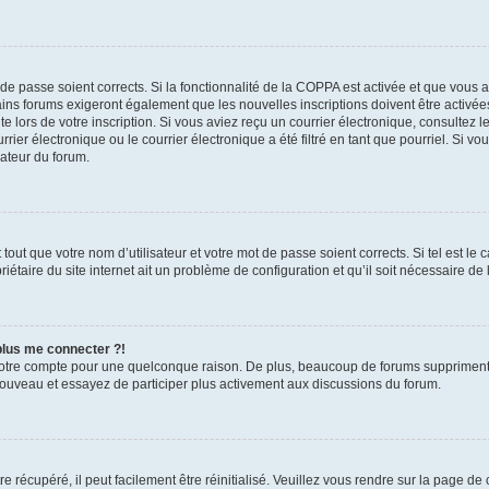
t de passe soient corrects. Si la fonctionnalité de la COPPA est activée et que vous 
ains forums exigeront également que les nouvelles inscriptions doivent être activée
te lors de votre inscription. Si vous aviez reçu un courrier électronique, consultez l
r électronique ou le courrier électronique a été filtré en tant que pourriel. Si vo
rateur du forum.
out que votre nom d’utilisateur et votre mot de passe soient corrects. Si tel est le
iétaire du site internet ait un problème de configuration et qu’il soit nécessaire de l
 plus me connecter ?!
votre compte pour une quelconque raison. De plus, beaucoup de forums suppriment pér
 nouveau et essayez de participer plus activement aux discussions du forum.
 récupéré, il peut facilement être réinitialisé. Veuillez vous rendre sur la page de