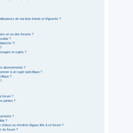
lisateurs de ma liste d’amis et d’ignorés ?
ans un ou des forums ?
sultat ?
blanche ?!
?
ssages et sujets ?
t les abonnements ?
onner à un sujet spécifique ?
ifique ?
 ?
ce forum ?
s jointes ?
cussions ?
ible ?
 d’abus ou d’ordres légaux liés à ce forum ?
r du forum ?