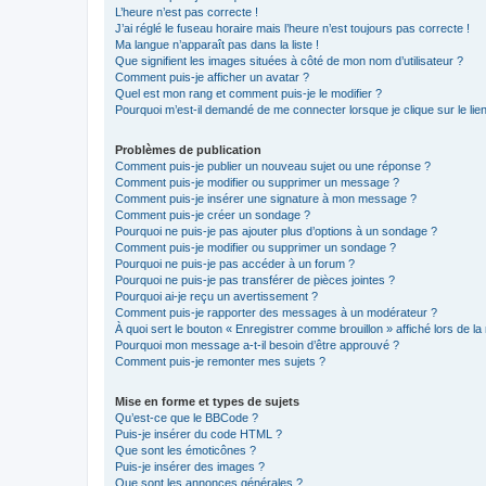
L’heure n’est pas correcte !
J’ai réglé le fuseau horaire mais l’heure n’est toujours pas correcte !
Ma langue n’apparaît pas dans la liste !
Que signifient les images situées à côté de mon nom d’utilisateur ?
Comment puis-je afficher un avatar ?
Quel est mon rang et comment puis-je le modifier ?
Pourquoi m’est-il demandé de me connecter lorsque je clique sur le lien 
Problèmes de publication
Comment puis-je publier un nouveau sujet ou une réponse ?
Comment puis-je modifier ou supprimer un message ?
Comment puis-je insérer une signature à mon message ?
Comment puis-je créer un sondage ?
Pourquoi ne puis-je pas ajouter plus d’options à un sondage ?
Comment puis-je modifier ou supprimer un sondage ?
Pourquoi ne puis-je pas accéder à un forum ?
Pourquoi ne puis-je pas transférer de pièces jointes ?
Pourquoi ai-je reçu un avertissement ?
Comment puis-je rapporter des messages à un modérateur ?
À quoi sert le bouton « Enregistrer comme brouillon » affiché lors de la 
Pourquoi mon message a-t-il besoin d’être approuvé ?
Comment puis-je remonter mes sujets ?
Mise en forme et types de sujets
Qu’est-ce que le BBCode ?
Puis-je insérer du code HTML ?
Que sont les émoticônes ?
Puis-je insérer des images ?
Que sont les annonces générales ?