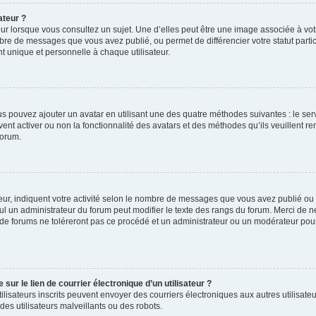
ateur ?
ur lorsque vous consultez un sujet. Une d’elles peut être une image associée à vo
mbre de messages que vous avez publié, ou permet de différencier votre statut parti
 unique et personnelle à chaque utilisateur.
ous pouvez ajouter un avatar en utilisant une des quatre méthodes suivantes : le serv
ent activer ou non la fonctionnalité des avatars et des méthodes qu’ils veuillent ren
forum.
ur, indiquent votre activité selon le nombre de messages que vous avez publié ou id
eul un administrateur du forum peut modifier le texte des rangs du forum. Merci de 
de forums ne toléreront pas ce procédé et un administrateur ou un modérateur pou
ur le lien de courrier électronique d’un utilisateur ?
s utilisateurs inscrits peuvent envoyer des courriers électroniques aux autres utili
es utilisateurs malveillants ou des robots.