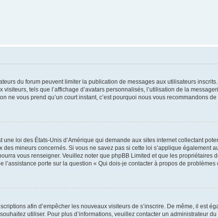
trateurs du forum peuvent limiter la publication de messages aux utilisateurs inscri
visiteurs, tels que l’affichage d’avatars personnalisés, l’utilisation de la messager
ription ne vous prend qu’un court instant, c’est pourquoi nous vous recommandons de l
t une loi des États-Unis d’Amérique qui demande aux sites internet collectant pot
 des mineurs concernés. Si vous ne savez pas si cette loi s’applique également au
 pourra vous renseigner. Veuillez noter que phpBB Limited et que les propriétaires
ue l’assistance porte sur la question « Qui dois-je contacter à propos de problèmes 
inscriptions afin d’empêcher les nouveaux visiteurs de s’inscrire. De même, il est é
s souhaitez utiliser. Pour plus d’informations, veuillez contacter un administrateur du