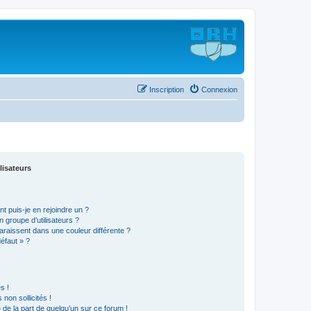
Inscription
Connexion
lisateurs
t puis-je en rejoindre un ?
 groupe d’utilisateurs ?
araissent dans une couleur différente ?
défaut » ?
s !
non sollicités !
e de la part de quelqu’un sur ce forum !