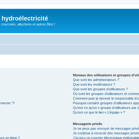
 hydroélectricité
, courroies, alluchons et autres Binz !
Niveaux des utilisateurs et groupes d’uti
Que sont les administrateurs ?
Que sont les modérateurs ?
Que sont les groupes d’utilisateurs ?
Où sont les groupes d’utilisateurs et commen
Comment puis-je devenir le responsable d’un
nnecter ?!
Pourquoi certains groupes d’utilisateurs app
Qu’est-ce qu’un « groupe d’utilisateurs par 
Qu’est-ce que le lien « L’équipe » ?
Messagerie privée
Je ne peux pas envoyer de messages privé
Je continue à recevoir des messages privés 
urs en ligne ?
J’ai reçu un courrier électronique indésirabl