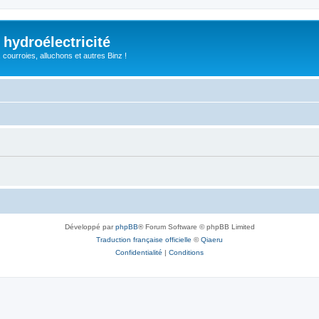
 hydroélectricité
, courroies, alluchons et autres Binz !
Développé par
phpBB
® Forum Software © phpBB Limited
Traduction française officielle
©
Qiaeru
Confidentialité
|
Conditions