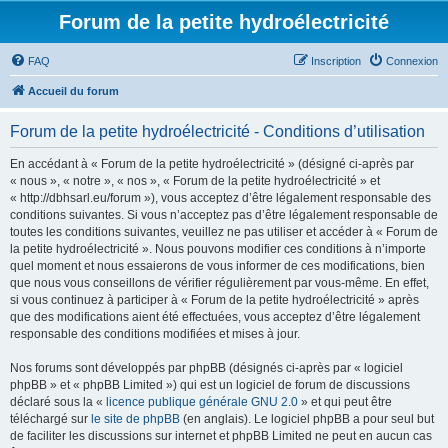
Forum de la petite hydroélectricité
FAQ
Inscription
Connexion
Accueil du forum
Forum de la petite hydroélectricité - Conditions d’utilisation
En accédant à « Forum de la petite hydroélectricité » (désigné ci-après par
« nous », « notre », « nos », « Forum de la petite hydroélectricité » et
« http://dbhsarl.eu/forum »), vous acceptez d’être légalement responsable des
conditions suivantes. Si vous n’acceptez pas d’être légalement responsable de
toutes les conditions suivantes, veuillez ne pas utiliser et accéder à « Forum de
la petite hydroélectricité ». Nous pouvons modifier ces conditions à n’importe
quel moment et nous essaierons de vous informer de ces modifications, bien
que nous vous conseillons de vérifier régulièrement par vous-même. En effet,
si vous continuez à participer à « Forum de la petite hydroélectricité » après
que des modifications aient été effectuées, vous acceptez d’être légalement
responsable des conditions modifiées et mises à jour.
Nos forums sont développés par phpBB (désignés ci-après par « logiciel
phpBB » et « phpBB Limited ») qui est un logiciel de forum de discussions
déclaré sous la «
licence publique générale GNU 2.0
» et qui peut être
téléchargé sur
le site de phpBB
(en anglais). Le logiciel phpBB a pour seul but
de faciliter les discussions sur internet et phpBB Limited ne peut en aucun cas