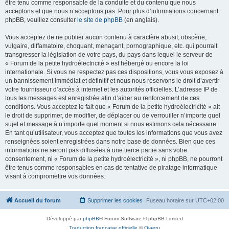
être tenu comme responsable de la conduite et du contenu que nous
acceptons et que nous n’acceptons pas. Pour plus d’informations concernant
phpBB, veuillez consulter
le site de phpBB
(en anglais).
Vous acceptez de ne publier aucun contenu à caractère abusif, obscène,
vulgaire, diffamatoire, choquant, menaçant, pornographique, etc. qui pourrait
transgresser la législation de votre pays, du pays dans lequel le serveur de
« Forum de la petite hydroélectricité » est hébergé ou encore la loi
internationale. Si vous ne respectez pas ces dispositions, vous vous exposez à
un bannissement immédiat et définitif et nous nous réservons le droit d’avertir
votre fournisseur d’accès à internet et les autorités officielles. L’adresse IP de
tous les messages est enregistrée afin d’aider au renforcement de ces
conditions. Vous acceptez le fait que « Forum de la petite hydroélectricité » ait
le droit de supprimer, de modifier, de déplacer ou de verrouiller n’importe quel
sujet et message à n’importe quel moment si nous estimons cela nécessaire.
En tant qu’utilisateur, vous acceptez que toutes les informations que vous avez
renseignées soient enregistrées dans notre base de données. Bien que ces
informations ne seront pas diffusées à une tierce partie sans votre
consentement, ni « Forum de la petite hydroélectricité », ni phpBB, ne pourront
être tenus comme responsables en cas de tentative de piratage informatique
visant à compromettre vos données.
Accueil du forum
Supprimer les cookies
Fuseau horaire sur
UTC+02:00
Développé par
phpBB
® Forum Software © phpBB Limited
Traduction française officielle
©
Qiaeru