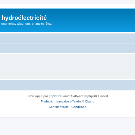
 hydroélectricité
, courroies, alluchons et autres Binz !
Développé par
phpBB
® Forum Software © phpBB Limited
Traduction française officielle
©
Qiaeru
Confidentialité
|
Conditions