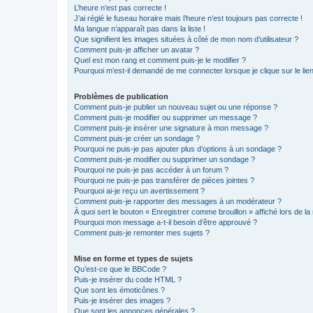
L’heure n’est pas correcte !
J’ai réglé le fuseau horaire mais l’heure n’est toujours pas correcte !
Ma langue n’apparaît pas dans la liste !
Que signifient les images situées à côté de mon nom d’utilisateur ?
Comment puis-je afficher un avatar ?
Quel est mon rang et comment puis-je le modifier ?
Pourquoi m’est-il demandé de me connecter lorsque je clique sur le lien 
Problèmes de publication
Comment puis-je publier un nouveau sujet ou une réponse ?
Comment puis-je modifier ou supprimer un message ?
Comment puis-je insérer une signature à mon message ?
Comment puis-je créer un sondage ?
Pourquoi ne puis-je pas ajouter plus d’options à un sondage ?
Comment puis-je modifier ou supprimer un sondage ?
Pourquoi ne puis-je pas accéder à un forum ?
Pourquoi ne puis-je pas transférer de pièces jointes ?
Pourquoi ai-je reçu un avertissement ?
Comment puis-je rapporter des messages à un modérateur ?
À quoi sert le bouton « Enregistrer comme brouillon » affiché lors de la 
Pourquoi mon message a-t-il besoin d’être approuvé ?
Comment puis-je remonter mes sujets ?
Mise en forme et types de sujets
Qu’est-ce que le BBCode ?
Puis-je insérer du code HTML ?
Que sont les émoticônes ?
Puis-je insérer des images ?
Que sont les annonces générales ?