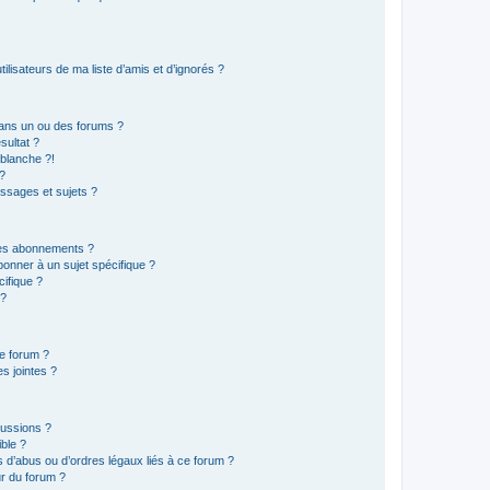
lisateurs de ma liste d’amis et d’ignorés ?
ans un ou des forums ?
sultat ?
blanche ?!
?
ssages et sujets ?
t les abonnements ?
onner à un sujet spécifique ?
ifique ?
 ?
ce forum ?
s jointes ?
cussions ?
ible ?
 d’abus ou d’ordres légaux liés à ce forum ?
r du forum ?