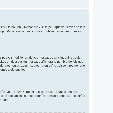
ez sur le bouton « Répondre ». Il se peut que vous ayez besoin
 sujet. Par exemple : vous pouvez publier de nouveaux sujets
s pouvez modifier un de vos messages en cliquant le bouton
e situé en dessous du message affichera le nombre de fois que
modérateur ou un administrateur, bien qu’ils puissent rédiger une
ponse a été publiée.
réée, vous pouvez cocher la case « Insérer une signature »
ages en cochant la case appropriée dans le panneau de contrôle
gnature.