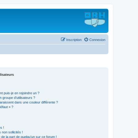
Inscription
Connexion
lisateurs
t puis-je en rejoindre un ?
 groupe d’utilisateurs ?
araissent dans une couleur différente ?
défaut » ?
s !
non sollicités !
e de la part de quelqu’un sur ce forum !