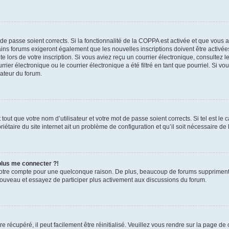
t de passe soient corrects. Si la fonctionnalité de la COPPA est activée et que vous 
ains forums exigeront également que les nouvelles inscriptions doivent être activée
te lors de votre inscription. Si vous aviez reçu un courrier électronique, consultez l
r électronique ou le courrier électronique a été filtré en tant que pourriel. Si vo
rateur du forum.
out que votre nom d’utilisateur et votre mot de passe soient corrects. Si tel est le
iétaire du site internet ait un problème de configuration et qu’il soit nécessaire de l
 plus me connecter ?!
votre compte pour une quelconque raison. De plus, beaucoup de forums suppriment pér
 nouveau et essayez de participer plus activement aux discussions du forum.
 récupéré, il peut facilement être réinitialisé. Veuillez vous rendre sur la page de