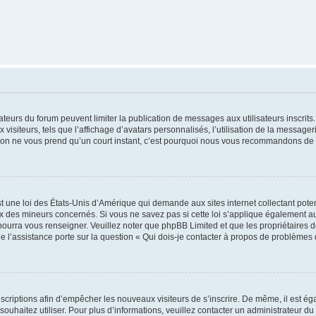
trateurs du forum peuvent limiter la publication de messages aux utilisateurs inscri
visiteurs, tels que l’affichage d’avatars personnalisés, l’utilisation de la messager
ription ne vous prend qu’un court instant, c’est pourquoi nous vous recommandons de l
t une loi des États-Unis d’Amérique qui demande aux sites internet collectant pot
 des mineurs concernés. Si vous ne savez pas si cette loi s’applique également au
 pourra vous renseigner. Veuillez noter que phpBB Limited et que les propriétaires
ue l’assistance porte sur la question « Qui dois-je contacter à propos de problèmes 
inscriptions afin d’empêcher les nouveaux visiteurs de s’inscrire. De même, il est é
s souhaitez utiliser. Pour plus d’informations, veuillez contacter un administrateur du