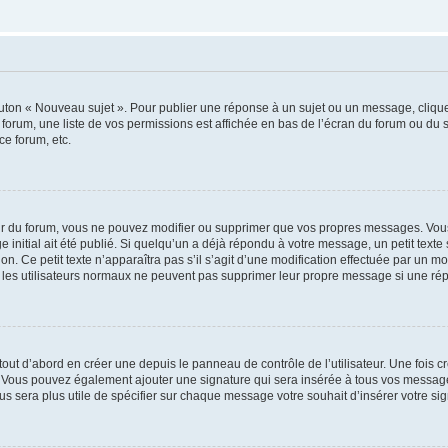
outon « Nouveau sujet ». Pour publier une réponse à un sujet ou un message, cliqu
 forum, une liste de vos permissions est affichée en bas de l’écran du forum ou du
ce forum, etc.
r du forum, vous ne pouvez modifier ou supprimer que vos propres messages. Vou
 initial ait été publié. Si quelqu’un a déjà répondu à votre message, un petit text
ion. Ce petit texte n’apparaîtra pas s’il s’agit d’une modification effectuée par un 
ue les utilisateurs normaux ne peuvent pas supprimer leur propre message si une ré
ut d’abord en créer une depuis le panneau de contrôle de l’utilisateur. Une fois c
ure. Vous pouvez également ajouter une signature qui sera insérée à tous vos mess
 vous sera plus utile de spécifier sur chaque message votre souhait d’insérer votre si