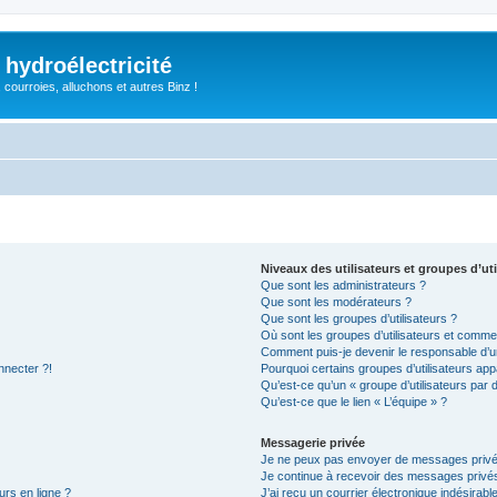
 hydroélectricité
, courroies, alluchons et autres Binz !
Niveaux des utilisateurs et groupes d’uti
Que sont les administrateurs ?
Que sont les modérateurs ?
Que sont les groupes d’utilisateurs ?
Où sont les groupes d’utilisateurs et commen
Comment puis-je devenir le responsable d’un
nnecter ?!
Pourquoi certains groupes d’utilisateurs app
Qu’est-ce qu’un « groupe d’utilisateurs par 
Qu’est-ce que le lien « L’équipe » ?
Messagerie privée
Je ne peux pas envoyer de messages privé
Je continue à recevoir des messages privés 
urs en ligne ?
J’ai reçu un courrier électronique indésirabl