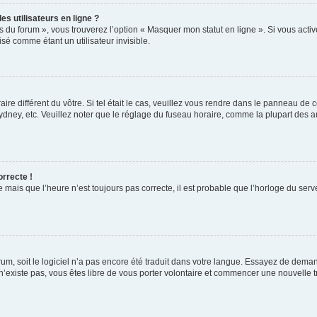
s utilisateurs en ligne ?
s du forum », vous trouverez l’option « Masquer mon statut en ligne ». Si vous activ
é comme étant un utilisateur invisible.
aire différent du vôtre. Si tel était le cas, veuillez vous rendre dans le panneau de co
ey, etc. Veuillez noter que le réglage du fuseau horaire, comme la plupart des autr
orrecte !
 mais que l’heure n’est toujours pas correcte, il est probable que l’horloge du serve
orum, soit le logiciel n’a pas encore été traduit dans votre langue. Essayez de deman
 n’existe pas, vous êtes libre de vous porter volontaire et commencer une nouvelle t