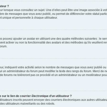
ateur ?
ur lorsque vous consultez un sujet. Une d’elles peut être une image associée à vo
mbre de messages que vous avez publié, ou permet de différencier votre statut parti
 unique et personnelle à chaque utilisateur.
ous pouvez ajouter un avatar en utilisant une des quatre méthodes suivantes : le serv
ent activer ou non la fonctionnalité des avatars et des méthodes qu’ils veuillent ren
forum.
ur, indiquent votre activité selon le nombre de messages que vous avez publié ou id
eul un administrateur du forum peut modifier le texte des rangs du forum. Merci de 
de forums ne toléreront pas ce procédé et un administrateur ou un modérateur pou
ur le lien de courrier électronique d’un utilisateur ?
s utilisateurs inscrits peuvent envoyer des courriers électroniques aux autres utili
es utilisateurs malveillants ou des robots.