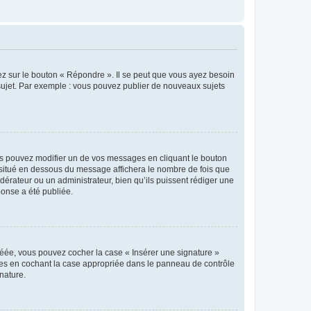
ez sur le bouton « Répondre ». Il se peut que vous ayez besoin
 sujet. Par exemple : vous pouvez publier de nouveaux sujets
s pouvez modifier un de vos messages en cliquant le bouton
e situé en dessous du message affichera le nombre de fois que
modérateur ou un administrateur, bien qu’ils puissent rédiger une
ponse a été publiée.
réée, vous pouvez cocher la case « Insérer une signature »
ages en cochant la case appropriée dans le panneau de contrôle
gnature.