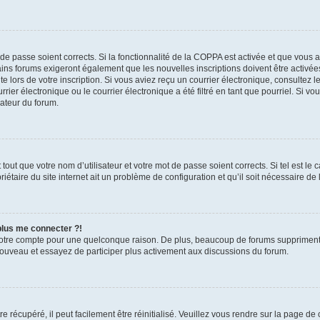
t de passe soient corrects. Si la fonctionnalité de la COPPA est activée et que vous 
ains forums exigeront également que les nouvelles inscriptions doivent être activée
te lors de votre inscription. Si vous aviez reçu un courrier électronique, consultez l
r électronique ou le courrier électronique a été filtré en tant que pourriel. Si vo
rateur du forum.
out que votre nom d’utilisateur et votre mot de passe soient corrects. Si tel est le
iétaire du site internet ait un problème de configuration et qu’il soit nécessaire de l
 plus me connecter ?!
votre compte pour une quelconque raison. De plus, beaucoup de forums suppriment pér
 nouveau et essayez de participer plus activement aux discussions du forum.
 récupéré, il peut facilement être réinitialisé. Veuillez vous rendre sur la page de