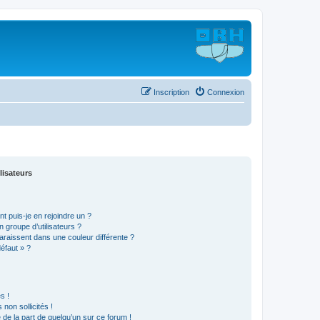
Inscription
Connexion
lisateurs
t puis-je en rejoindre un ?
 groupe d’utilisateurs ?
araissent dans une couleur différente ?
défaut » ?
s !
non sollicités !
e de la part de quelqu’un sur ce forum !