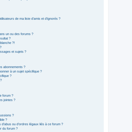
lisateurs de ma liste d’amis et d’ignorés ?
ans un ou des forums ?
sultat ?
blanche ?!
?
ssages et sujets ?
t les abonnements ?
onner à un sujet spécifique ?
ifique ?
 ?
ce forum ?
s jointes ?
cussions ?
ible ?
 d’abus ou d’ordres légaux liés à ce forum ?
r du forum ?