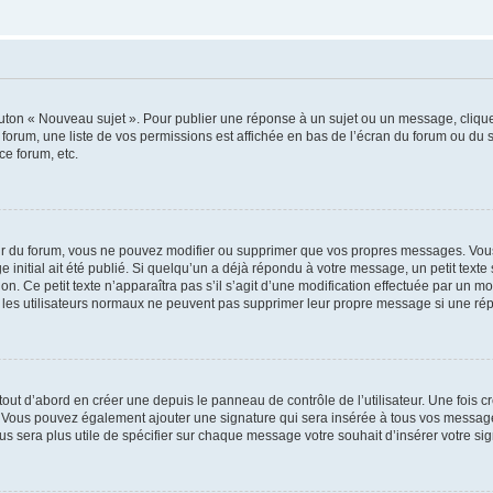
outon « Nouveau sujet ». Pour publier une réponse à un sujet ou un message, cliqu
 forum, une liste de vos permissions est affichée en bas de l’écran du forum ou du
ce forum, etc.
r du forum, vous ne pouvez modifier ou supprimer que vos propres messages. Vou
 initial ait été publié. Si quelqu’un a déjà répondu à votre message, un petit text
ion. Ce petit texte n’apparaîtra pas s’il s’agit d’une modification effectuée par un 
ue les utilisateurs normaux ne peuvent pas supprimer leur propre message si une ré
ut d’abord en créer une depuis le panneau de contrôle de l’utilisateur. Une fois c
ure. Vous pouvez également ajouter une signature qui sera insérée à tous vos mess
 vous sera plus utile de spécifier sur chaque message votre souhait d’insérer votre si