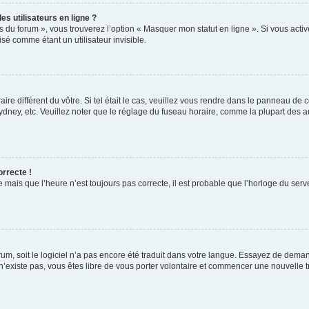
s utilisateurs en ligne ?
s du forum », vous trouverez l’option « Masquer mon statut en ligne ». Si vous activ
é comme étant un utilisateur invisible.
aire différent du vôtre. Si tel était le cas, veuillez vous rendre dans le panneau de co
ey, etc. Veuillez noter que le réglage du fuseau horaire, comme la plupart des autr
orrecte !
 mais que l’heure n’est toujours pas correcte, il est probable que l’horloge du serve
orum, soit le logiciel n’a pas encore été traduit dans votre langue. Essayez de deman
 n’existe pas, vous êtes libre de vous porter volontaire et commencer une nouvelle t