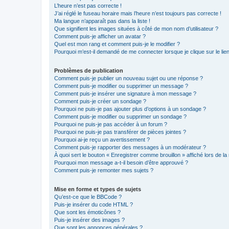
L’heure n’est pas correcte !
J’ai réglé le fuseau horaire mais l’heure n’est toujours pas correcte !
Ma langue n’apparaît pas dans la liste !
Que signifient les images situées à côté de mon nom d’utilisateur ?
Comment puis-je afficher un avatar ?
Quel est mon rang et comment puis-je le modifier ?
Pourquoi m’est-il demandé de me connecter lorsque je clique sur le lien 
Problèmes de publication
Comment puis-je publier un nouveau sujet ou une réponse ?
Comment puis-je modifier ou supprimer un message ?
Comment puis-je insérer une signature à mon message ?
Comment puis-je créer un sondage ?
Pourquoi ne puis-je pas ajouter plus d’options à un sondage ?
Comment puis-je modifier ou supprimer un sondage ?
Pourquoi ne puis-je pas accéder à un forum ?
Pourquoi ne puis-je pas transférer de pièces jointes ?
Pourquoi ai-je reçu un avertissement ?
Comment puis-je rapporter des messages à un modérateur ?
À quoi sert le bouton « Enregistrer comme brouillon » affiché lors de la 
Pourquoi mon message a-t-il besoin d’être approuvé ?
Comment puis-je remonter mes sujets ?
Mise en forme et types de sujets
Qu’est-ce que le BBCode ?
Puis-je insérer du code HTML ?
Que sont les émoticônes ?
Puis-je insérer des images ?
Que sont les annonces générales ?