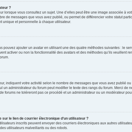
ateur ?
ur lorsque vous consultez un sujet. Une d’elles peut être une image associée à vo
mbre de messages que vous avez publié, ou permet de différencier votre statut parti
 unique et personnelle à chaque utilisateur.
ous pouvez ajouter un avatar en utilisant une des quatre méthodes suivantes : le serv
ent activer ou non la fonctionnalité des avatars et des méthodes qu’ils veuillent ren
forum.
ur, indiquent votre activité selon le nombre de messages que vous avez publié ou id
eul un administrateur du forum peut modifier le texte des rangs du forum. Merci de 
de forums ne toléreront pas ce procédé et un administrateur ou un modérateur pou
ur le lien de courrier électronique d’un utilisateur ?
s utilisateurs inscrits peuvent envoyer des courriers électroniques aux autres utili
es utilisateurs malveillants ou des robots.