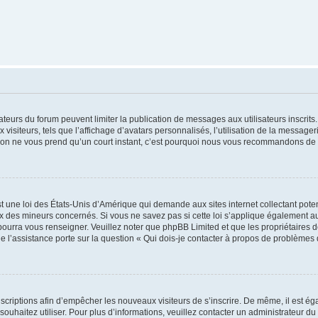
trateurs du forum peuvent limiter la publication de messages aux utilisateurs inscri
visiteurs, tels que l’affichage d’avatars personnalisés, l’utilisation de la messager
ription ne vous prend qu’un court instant, c’est pourquoi nous vous recommandons de l
t une loi des États-Unis d’Amérique qui demande aux sites internet collectant pot
 des mineurs concernés. Si vous ne savez pas si cette loi s’applique également au
 pourra vous renseigner. Veuillez noter que phpBB Limited et que les propriétaires
ue l’assistance porte sur la question « Qui dois-je contacter à propos de problèmes 
inscriptions afin d’empêcher les nouveaux visiteurs de s’inscrire. De même, il est é
s souhaitez utiliser. Pour plus d’informations, veuillez contacter un administrateur du