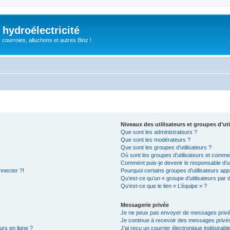
 hydroélectricité
, courroies, alluchons et autres Binz !
Niveaux des utilisateurs et groupes d’uti
Que sont les administrateurs ?
Que sont les modérateurs ?
Que sont les groupes d’utilisateurs ?
Où sont les groupes d’utilisateurs et commen
Comment puis-je devenir le responsable d’un
nnecter ?!
Pourquoi certains groupes d’utilisateurs app
Qu’est-ce qu’un « groupe d’utilisateurs par 
Qu’est-ce que le lien « L’équipe » ?
Messagerie privée
Je ne peux pas envoyer de messages privé
Je continue à recevoir des messages privés 
urs en ligne ?
J’ai reçu un courrier électronique indésirabl