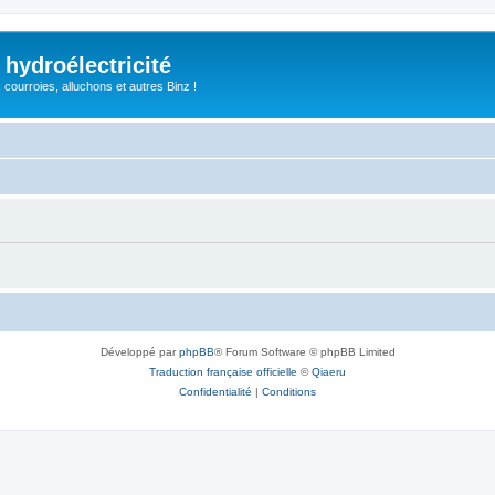
 hydroélectricité
, courroies, alluchons et autres Binz !
Développé par
phpBB
® Forum Software © phpBB Limited
Traduction française officielle
©
Qiaeru
Confidentialité
|
Conditions