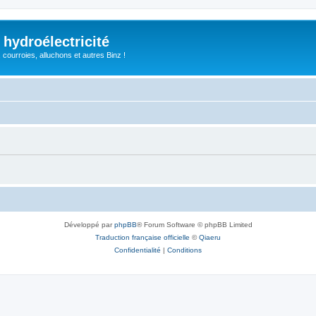
 hydroélectricité
, courroies, alluchons et autres Binz !
Développé par
phpBB
® Forum Software © phpBB Limited
Traduction française officielle
©
Qiaeru
Confidentialité
|
Conditions