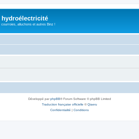
 hydroélectricité
, courroies, alluchons et autres Binz !
Développé par
phpBB
® Forum Software © phpBB Limited
Traduction française officielle
©
Qiaeru
Confidentialité
|
Conditions