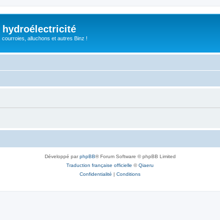
 hydroélectricité
, courroies, alluchons et autres Binz !
Développé par
phpBB
® Forum Software © phpBB Limited
Traduction française officielle
©
Qiaeru
Confidentialité
|
Conditions