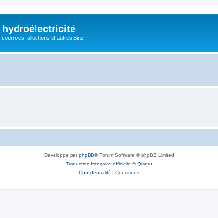
 hydroélectricité
, courroies, alluchons et autres Binz !
Développé par
phpBB
® Forum Software © phpBB Limited
Traduction française officielle
©
Qiaeru
Confidentialité
|
Conditions