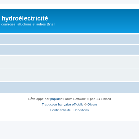
 hydroélectricité
, courroies, alluchons et autres Binz !
Développé par
phpBB
® Forum Software © phpBB Limited
Traduction française officielle
©
Qiaeru
Confidentialité
|
Conditions