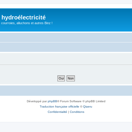
 hydroélectricité
, courroies, alluchons et autres Binz !
Développé par
phpBB
® Forum Software © phpBB Limited
Traduction française officielle
©
Qiaeru
Confidentialité
|
Conditions