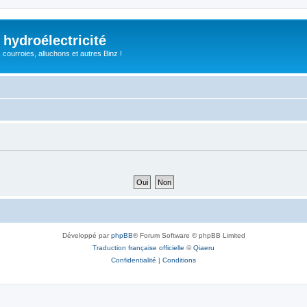
 hydroélectricité
, courroies, alluchons et autres Binz !
Développé par
phpBB
® Forum Software © phpBB Limited
Traduction française officielle
©
Qiaeru
Confidentialité
|
Conditions