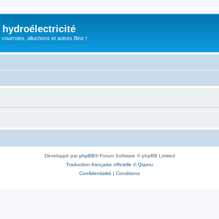
 hydroélectricité
, courroies, alluchons et autres Binz !
Développé par
phpBB
® Forum Software © phpBB Limited
Traduction française officielle
©
Qiaeru
Confidentialité
|
Conditions