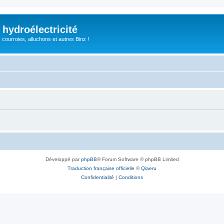
 hydroélectricité
, courroies, alluchons et autres Binz !
Développé par
phpBB
® Forum Software © phpBB Limited
Traduction française officielle
©
Qiaeru
Confidentialité
|
Conditions