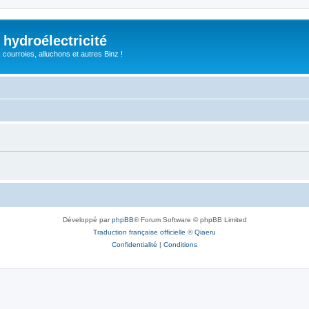
 hydroélectricité
, courroies, alluchons et autres Binz !
Développé par
phpBB
® Forum Software © phpBB Limited
Traduction française officielle
©
Qiaeru
Confidentialité
|
Conditions