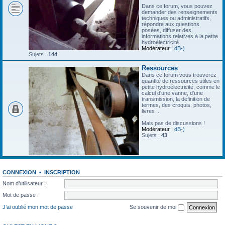
Dans ce forum, vous pouvez
demander des renseignements
techniques ou administratifs,
répondre aux questions
posées, diffuser des
informations relatives à la petite
hydroélectricité.
Modérateur :
dB-)
Sujets :
144
Ressources
Dans ce forum vous trouverez
quantité de ressources utiles en
petite hydroélectricité, comme le
calcul d'une vanne, d'une
transmission, la définition de
termes, des croquis, photos,
livres ...
Mais pas de discussions !
Modérateur :
dB-)
Sujets :
43
CONNEXION
•
INSCRIPTION
Nom d’utilisateur :
Mot de passe :
J’ai oublié mon mot de passe
Se souvenir de moi