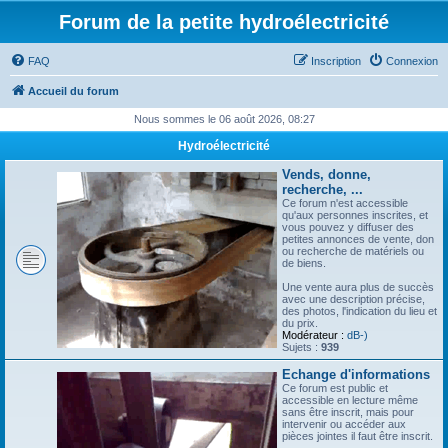
Forum de la petite hydroélectricité
FAQ
Inscription
Connexion
Accueil du forum
Nous sommes le 06 août 2026, 08:27
Hydroélectricité
Vends, donne,
recherche, ...
Ce forum n'est accessible
qu'aux personnes inscrites, et
vous pouvez y diffuser des
petites annonces de vente, don
ou recherche de matériels ou
de biens.
Une vente aura plus de succès
avec une description précise,
des photos, l'indication du lieu et
du prix.
Modérateur :
dB-)
Sujets :
939
Echange d'informations
Ce forum est public et
accessible en lecture même
sans être inscrit, mais pour
intervenir ou accéder aux
pièces jointes il faut être inscrit.