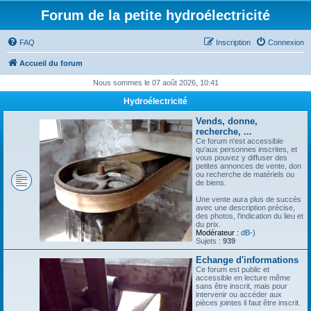
Forum de la petite hydroélectricité
FAQ
Inscription
Connexion
Accueil du forum
Nous sommes le 07 août 2026, 10:41
Hydroélectricité
Vends, donne,
recherche, ...
Ce forum n'est accessible
qu'aux personnes inscrites, et
vous pouvez y diffuser des
petites annonces de vente, don
ou recherche de matériels ou
de biens.
Une vente aura plus de succès
avec une description précise,
des photos, l'indication du lieu et
du prix.
Modérateur :
dB-)
Sujets :
939
Echange d'informations
Ce forum est public et
accessible en lecture même
sans être inscrit, mais pour
intervenir ou accéder aux
pièces jointes il faut être inscrit.