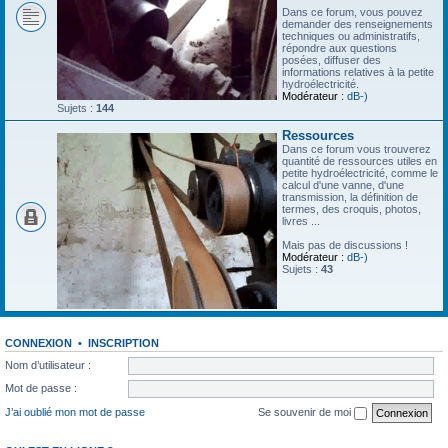
Dans ce forum, vous pouvez
demander des renseignements
techniques ou administratifs,
répondre aux questions
posées, diffuser des
informations relatives à la petite
hydroélectricité.
Modérateur :
dB-)
Sujets :
144
Ressources
Dans ce forum vous trouverez
quantité de ressources utiles en
petite hydroélectricité, comme le
calcul d'une vanne, d'une
transmission, la définition de
termes, des croquis, photos,
livres ...
Mais pas de discussions !
Modérateur :
dB-)
Sujets :
43
CONNEXION
•
INSCRIPTION
Nom d’utilisateur :
Mot de passe :
J’ai oublié mon mot de passe
Se souvenir de moi