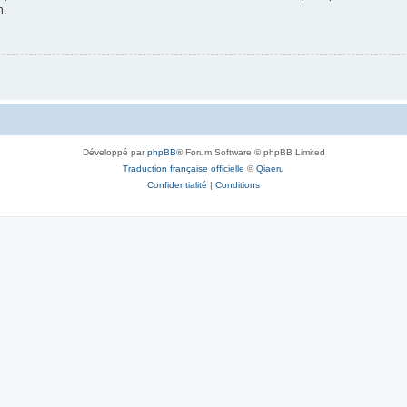
n.
Développé par
phpBB
® Forum Software © phpBB Limited
Traduction française officielle
©
Qiaeru
Confidentialité
|
Conditions