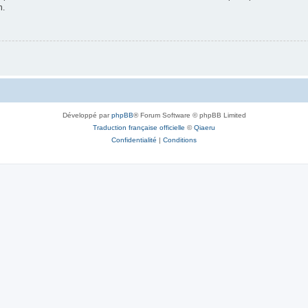
n.
Développé par
phpBB
® Forum Software © phpBB Limited
Traduction française officielle
©
Qiaeru
Confidentialité
|
Conditions