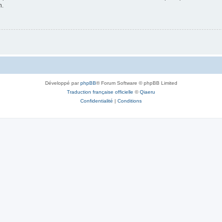
n.
Développé par
phpBB
® Forum Software © phpBB Limited
Traduction française officielle
©
Qiaeru
Confidentialité
|
Conditions