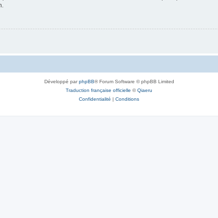
n.
Développé par
phpBB
® Forum Software © phpBB Limited
Traduction française officielle
©
Qiaeru
Confidentialité
|
Conditions