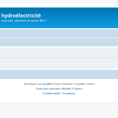
 hydroélectricité
, courroies, alluchons et autres Binz !
Développé par
phpBB
® Forum Software © phpBB Limited
Traduction française officielle
©
Qiaeru
Confidentialité
|
Conditions