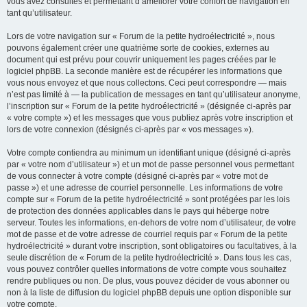
vous avez consultés et permettant d’améliorer votre confort de navigation en
tant qu’utilisateur.
Lors de votre navigation sur « Forum de la petite hydroélectricité », nous
pouvons également créer une quatrième sorte de cookies, externes au
document qui est prévu pour couvrir uniquement les pages créées par le
logiciel phpBB. La seconde manière est de récupérer les informations que
vous nous envoyez et que nous collectons. Ceci peut correspondre — mais
n’est pas limité à — la publication de messages en tant qu’utilisateur anonyme,
l’inscription sur « Forum de la petite hydroélectricité » (désignée ci-après par
« votre compte ») et les messages que vous publiez après votre inscription et
lors de votre connexion (désignés ci-après par « vos messages »).
Votre compte contiendra au minimum un identifiant unique (désigné ci-après
par « votre nom d’utilisateur ») et un mot de passe personnel vous permettant
de vous connecter à votre compte (désigné ci-après par « votre mot de
passe ») et une adresse de courriel personnelle. Les informations de votre
compte sur « Forum de la petite hydroélectricité » sont protégées par les lois
de protection des données applicables dans le pays qui héberge notre
serveur. Toutes les informations, en-dehors de votre nom d’utilisateur, de votre
mot de passe et de votre adresse de courriel requis par « Forum de la petite
hydroélectricité » durant votre inscription, sont obligatoires ou facultatives, à la
seule discrétion de « Forum de la petite hydroélectricité ». Dans tous les cas,
vous pouvez contrôler quelles informations de votre compte vous souhaitez
rendre publiques ou non. De plus, vous pouvez décider de vous abonner ou
non à la liste de diffusion du logiciel phpBB depuis une option disponible sur
votre compte.