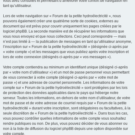
vous avez consultés et permettant d’améliorer votre confort de navigation en
tant qu’utilisateur.
Lors de votre navigation sur « Forum de la petite hydroélectricité », nous
pouvons également créer une quatrième sorte de cookies, externes au
document qui est prévu pour couvrir uniquement les pages créées par le
logiciel phpBB. La seconde manière est de récupérer les informations que
vous nous envoyez et que nous collectons. Ceci peut correspondre — mais
n’est pas limité à — la publication de messages en tant qu’utilisateur anonyme,
l’inscription sur « Forum de la petite hydroélectricité » (désignée ci-après par
« votre compte ») et les messages que vous publiez après votre inscription et
lors de votre connexion (désignés ci-après par « vos messages »).
Votre compte contiendra au minimum un identifiant unique (désigné ci-après
par « votre nom d’utilisateur ») et un mot de passe personnel vous permettant
de vous connecter à votre compte (désigné ci-après par « votre mot de
passe ») et une adresse de courriel personnelle. Les informations de votre
compte sur « Forum de la petite hydroélectricité » sont protégées par les lois
de protection des données applicables dans le pays qui héberge notre
serveur. Toutes les informations, en-dehors de votre nom d’utilisateur, de votre
mot de passe et de votre adresse de courriel requis par « Forum de la petite
hydroélectricité » durant votre inscription, sont obligatoires ou facultatives, à la
seule discrétion de « Forum de la petite hydroélectricité ». Dans tous les cas,
vous pouvez contrôler quelles informations de votre compte vous souhaitez
rendre publiques ou non. De plus, vous pouvez décider de vous abonner ou
non à la liste de diffusion du logiciel phpBB depuis une option disponible sur
votre compte.