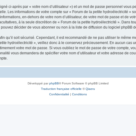
igné ci-après par « votre nom d’utilisateur ») et un mot de passe personnel vous p
lle. Les informations de votre compte sur « Forum de la petite hydroélectricité » s
informations, en-dehors de votre nom d’utilisateur, de votre mot de passe et de votr
 facultatives, à la seule discrétion de « Forum de la petite hydroélectricité ». Dans 
pouvez décider de vous abonner ou non à la liste de diffusion du logiciel phpBB d
afin qu’il soit sécurisé. Cependant, il est recommandé de ne pas utiliser le même mot
ite hydroélectricité », veillez donc à le conservez précieusement. En aucun cas une
timement votre mot de passe. Si vous oubliez le mot de passe de votre compte, vous
onnalité vous demandera de spécifier votre nom d’utilisateur et votre adresse de co
mpte.
Développé par
phpBB
® Forum Software © phpBB Limited
Traduction française officielle
©
Qiaeru
Confidentialité
|
Conditions