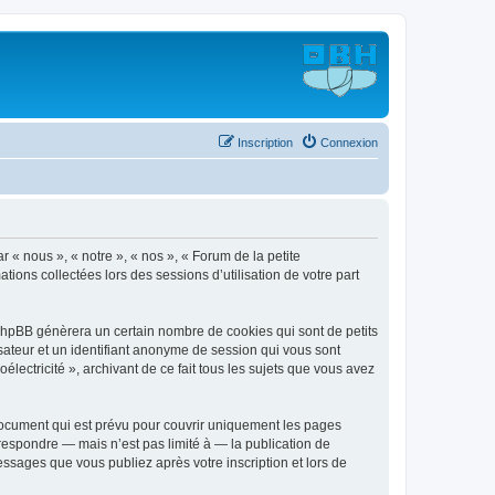
Inscription
Connexion
r « nous », « notre », « nos », « Forum de la petite
ations collectées lors des sessions d’utilisation de votre part
l phpBB génèrera un certain nombre de cookies qui sont de petits
isateur et un identifiant anonyme de session qui vous sont
lectricité », archivant de ce fait tous les sujets que vous avez
document qui est prévu pour couvrir uniquement les pages
respondre — mais n’est pas limité à — la publication de
essages que vous publiez après votre inscription et lors de