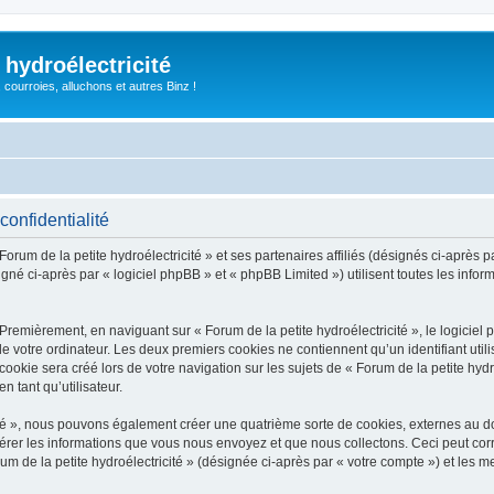
 hydroélectricité
, courroies, alluchons et autres Binz !
confidentialité
orum de la petite hydroélectricité » et ses partenaires affiliés (désignés ci-après pa
igné ci-après par « logiciel phpBB » et « phpBB Limited ») utilisent toutes les inform
Premièrement, en naviguant sur « Forum de la petite hydroélectricité », le logicie
de votre ordinateur. Les deux premiers cookies ne contiennent qu’un identifiant util
kie sera créé lors de votre navigation sur les sujets de « Forum de la petite hydroé
n tant qu’utilisateur.
icité », nous pouvons également créer une quatrième sorte de cookies, externes au 
érer les informations que vous nous envoyez et que nous collectons. Ceci peut cor
um de la petite hydroélectricité » (désignée ci-après par « votre compte ») et les m