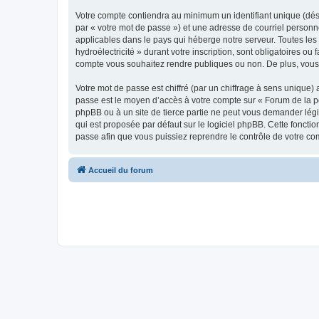
Votre compte contiendra au minimum un identifiant unique (dés
par « votre mot de passe ») et une adresse de courriel personne
applicables dans le pays qui héberge notre serveur. Toutes les 
hydroélectricité » durant votre inscription, sont obligatoires ou
compte vous souhaitez rendre publiques ou non. De plus, vous 
Votre mot de passe est chiffré (par un chiffrage à sens unique) 
passe est le moyen d’accès à votre compte sur « Forum de la pet
phpBB ou à un site de tierce partie ne peut vous demander légi
qui est proposée par défaut sur le logiciel phpBB. Cette foncti
passe afin que vous puissiez reprendre le contrôle de votre co
Accueil du forum