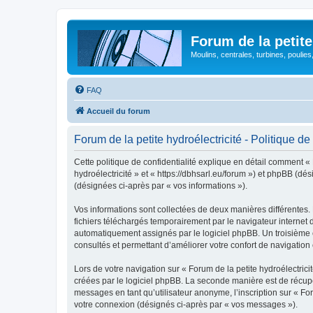
Forum de la petite
Moulins, centrales, turbines, poulies
FAQ
Accueil du forum
Forum de la petite hydroélectricité - Politique de 
Cette politique de confidentialité explique en détail comment « F
hydroélectricité » et « https://dbhsarl.eu/forum ») et phpBB (dés
(désignées ci-après par « vos informations »).
Vos informations sont collectées de deux manières différentes. 
fichiers téléchargés temporairement par le navigateur internet 
automatiquement assignés par le logiciel phpBB. Un troisième coo
consultés et permettant d’améliorer votre confort de navigation e
Lors de votre navigation sur « Forum de la petite hydroélectr
créées par le logiciel phpBB. La seconde manière est de récup
messages en tant qu’utilisateur anonyme, l’inscription sur « For
votre connexion (désignés ci-après par « vos messages »).