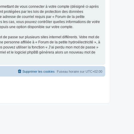
ermettant de vous connecter à votre compte (désigné ci-après
ont protégées par les lois de protection des données
e adresse de courriel requis par « Forum de la petite
tous les cas, vous pouvez contrôler quelles informations de votre
epuis une option disponible sur votre compte.
 de passe sur plusieurs sites internet différents. Votre mot de
 personne affiliée à « Forum de la petite hydroélectricité », à
 pouvez utiliser la fonction « J’ai perdu mon mot de passe »
urriel et le logiciel phpBB générera alors un nouveau mot de
Supprimer les cookies
Fuseau horaire sur
UTC+02:00