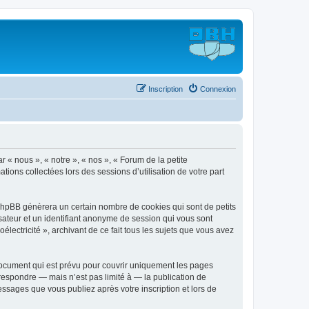
Inscription
Connexion
r « nous », « notre », « nos », « Forum de la petite
ations collectées lors des sessions d’utilisation de votre part
l phpBB génèrera un certain nombre de cookies qui sont de petits
isateur et un identifiant anonyme de session qui vous sont
lectricité », archivant de ce fait tous les sujets que vous avez
document qui est prévu pour couvrir uniquement les pages
respondre — mais n’est pas limité à — la publication de
essages que vous publiez après votre inscription et lors de