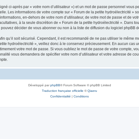
igné ci-après par « votre nom d’utilisateur ») et un mot de passe personnel vous p
lle. Les informations de votre compte sur « Forum de la petite hydroélectricité » s
informations, en-dehors de votre nom d’utilisateur, de votre mot de passe et de votr
 facultatives, à la seule discrétion de « Forum de la petite hydroélectricité ». Dans 
pouvez décider de vous abonner ou non à la liste de diffusion du logiciel phpBB d
afin qu’il soit sécurisé. Cependant, il est recommandé de ne pas utiliser le même mot
ite hydroélectricité », veillez donc à le conservez précieusement. En aucun cas une
timement votre mot de passe. Si vous oubliez le mot de passe de votre compte, vous
onnalité vous demandera de spécifier votre nom d’utilisateur et votre adresse de co
mpte.
Développé par
phpBB
® Forum Software © phpBB Limited
Traduction française officielle
©
Qiaeru
Confidentialité
|
Conditions