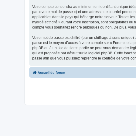
Votre compte contiendra au minimum un identifiant unique (dés
par « votre mot de passe ») et une adresse de courriel personne
applicables dans le pays qui héberge notre serveur. Toutes les 
hydroélectricité » durant votre inscription, sont obligatoires ou
compte vous souhaitez rendre publiques ou non. De plus, vous 
Votre mot de passe est chiffré (par un chiffrage à sens unique) 
passe est le moyen d’accès à votre compte sur « Forum de la pet
phpBB ou à un site de tierce partie ne peut vous demander légi
qui est proposée par défaut sur le logiciel phpBB. Cette foncti
passe afin que vous puissiez reprendre le contrôle de votre co
Accueil du forum