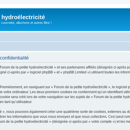
 hydroélectricité
, courroies, alluchons et autres Binz !
confidentialité
orum de la petite hydroélectricité » et ses partenaires affiliés (désignés ci-après pa
igné ci-après par « logiciel phpBB » et « phpBB Limited ») utilisent toutes les inform
Premièrement, en naviguant sur « Forum de la petite hydroélectricité », le logicie
de votre ordinateur. Les deux premiers cookies ne contiennent qu’un identifiant util
kie sera créé lors de votre navigation sur les sujets de « Forum de la petite hydroé
n tant qu’utilisateur.
icité », nous pouvons également créer une quatrième sorte de cookies, externes au 
érer les informations que vous nous envoyez et que nous collectons. Ceci peut cor
um de la petite hydroélectricité » (désignée ci-après par « votre compte ») et les m