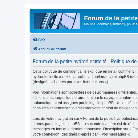
Forum de la petite
Moulins, centrales, turbines, poulies
FAQ
Accueil du forum
Forum de la petite hydroélectricité - Politique de 
Cette politique de confidentialité explique en détail comment « F
hydroélectricité » et « https://dbhsarl.eu/forum ») et phpBB (dés
(désignées ci-après par « vos informations »).
Vos informations sont collectées de deux manières différentes. 
fichiers téléchargés temporairement par le navigateur internet 
automatiquement assignés par le logiciel phpBB. Un troisième coo
consultés et permettant d’améliorer votre confort de navigation e
Lors de votre navigation sur « Forum de la petite hydroélectr
créées par le logiciel phpBB. La seconde manière est de récup
messages en tant qu’utilisateur anonyme, l’inscription sur « For
votre connexion (désignés ci-après par « vos messages »).