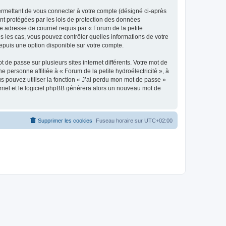
ermettant de vous connecter à votre compte (désigné ci-après
ont protégées par les lois de protection des données
e adresse de courriel requis par « Forum de la petite
tous les cas, vous pouvez contrôler quelles informations de votre
epuis une option disponible sur votre compte.
 de passe sur plusieurs sites internet différents. Votre mot de
 personne affiliée à « Forum de la petite hydroélectricité », à
 pouvez utiliser la fonction « J’ai perdu mon mot de passe »
urriel et le logiciel phpBB générera alors un nouveau mot de
Supprimer les cookies
Fuseau horaire sur
UTC+02:00