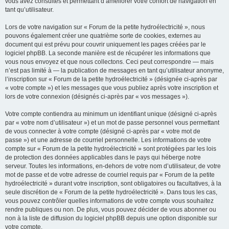
vous avez consultés et permettant d’améliorer votre confort de navigation en
tant qu’utilisateur.
Lors de votre navigation sur « Forum de la petite hydroélectricité », nous
pouvons également créer une quatrième sorte de cookies, externes au
document qui est prévu pour couvrir uniquement les pages créées par le
logiciel phpBB. La seconde manière est de récupérer les informations que
vous nous envoyez et que nous collectons. Ceci peut correspondre — mais
n’est pas limité à — la publication de messages en tant qu’utilisateur anonyme,
l’inscription sur « Forum de la petite hydroélectricité » (désignée ci-après par
« votre compte ») et les messages que vous publiez après votre inscription et
lors de votre connexion (désignés ci-après par « vos messages »).
Votre compte contiendra au minimum un identifiant unique (désigné ci-après
par « votre nom d’utilisateur ») et un mot de passe personnel vous permettant
de vous connecter à votre compte (désigné ci-après par « votre mot de
passe ») et une adresse de courriel personnelle. Les informations de votre
compte sur « Forum de la petite hydroélectricité » sont protégées par les lois
de protection des données applicables dans le pays qui héberge notre
serveur. Toutes les informations, en-dehors de votre nom d’utilisateur, de votre
mot de passe et de votre adresse de courriel requis par « Forum de la petite
hydroélectricité » durant votre inscription, sont obligatoires ou facultatives, à la
seule discrétion de « Forum de la petite hydroélectricité ». Dans tous les cas,
vous pouvez contrôler quelles informations de votre compte vous souhaitez
rendre publiques ou non. De plus, vous pouvez décider de vous abonner ou
non à la liste de diffusion du logiciel phpBB depuis une option disponible sur
votre compte.