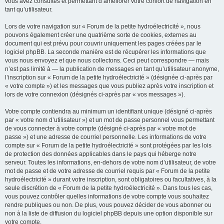
vous avez consultés et permettant d’améliorer votre confort de navigation en
tant qu’utilisateur.
Lors de votre navigation sur « Forum de la petite hydroélectricité », nous
pouvons également créer une quatrième sorte de cookies, externes au
document qui est prévu pour couvrir uniquement les pages créées par le
logiciel phpBB. La seconde manière est de récupérer les informations que
vous nous envoyez et que nous collectons. Ceci peut correspondre — mais
n’est pas limité à — la publication de messages en tant qu’utilisateur anonyme,
l’inscription sur « Forum de la petite hydroélectricité » (désignée ci-après par
« votre compte ») et les messages que vous publiez après votre inscription et
lors de votre connexion (désignés ci-après par « vos messages »).
Votre compte contiendra au minimum un identifiant unique (désigné ci-après
par « votre nom d’utilisateur ») et un mot de passe personnel vous permettant
de vous connecter à votre compte (désigné ci-après par « votre mot de
passe ») et une adresse de courriel personnelle. Les informations de votre
compte sur « Forum de la petite hydroélectricité » sont protégées par les lois
de protection des données applicables dans le pays qui héberge notre
serveur. Toutes les informations, en-dehors de votre nom d’utilisateur, de votre
mot de passe et de votre adresse de courriel requis par « Forum de la petite
hydroélectricité » durant votre inscription, sont obligatoires ou facultatives, à la
seule discrétion de « Forum de la petite hydroélectricité ». Dans tous les cas,
vous pouvez contrôler quelles informations de votre compte vous souhaitez
rendre publiques ou non. De plus, vous pouvez décider de vous abonner ou
non à la liste de diffusion du logiciel phpBB depuis une option disponible sur
votre compte.