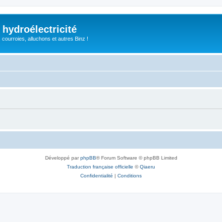
 hydroélectricité
, courroies, alluchons et autres Binz !
Développé par
phpBB
® Forum Software © phpBB Limited
Traduction française officielle
©
Qiaeru
Confidentialité
|
Conditions