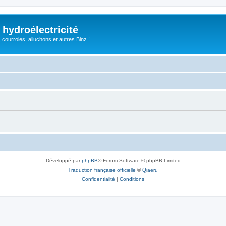
 hydroélectricité
, courroies, alluchons et autres Binz !
Développé par
phpBB
® Forum Software © phpBB Limited
Traduction française officielle
©
Qiaeru
Confidentialité
|
Conditions