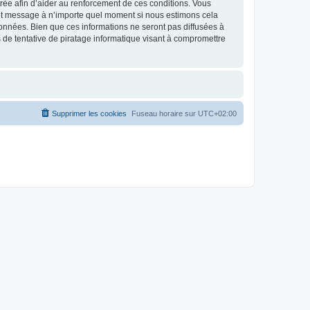
strée afin d’aider au renforcement de ces conditions. Vous
jet et message à n’importe quel moment si nous estimons cela
données. Bien que ces informations ne seront pas diffusées à
 de tentative de piratage informatique visant à compromettre
Supprimer les cookies
Fuseau horaire sur
UTC+02:00