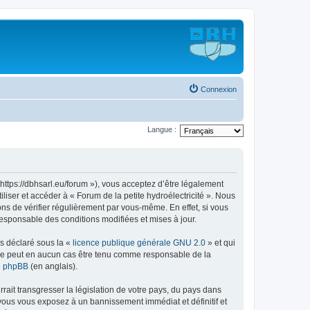
Connexion
Langue :
« https://dbhsarl.eu/forum »), vous acceptez d’être légalement
liser et accéder à « Forum de la petite hydroélectricité ». Nous
s de vérifier régulièrement par vous-même. En effet, si vous
responsable des conditions modifiées et mises à jour.
ns déclaré sous la «
licence publique générale GNU 2.0
» et qui
ed ne peut en aucun cas être tenu comme responsable de la
de phpBB
(en anglais).
ait transgresser la législation de votre pays, du pays dans
, vous vous exposez à un bannissement immédiat et définitif et