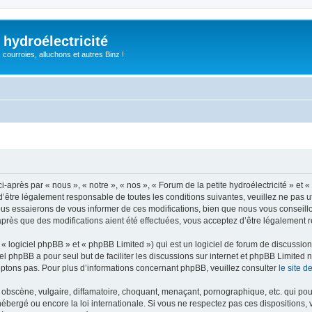
 hydroélectricité
, courroies, alluchons et autres Binz !
i-après par « nous », « notre », « nos », « Forum de la petite hydroélectricité » et 
être légalement responsable de toutes les conditions suivantes, veuillez ne pas uti
us essaierons de vous informer de ces modifications, bien que nous vous conseillon
» après que des modifications aient été effectuées, vous acceptez d’être légalement 
 logiciel phpBB » et « phpBB Limited ») qui est un logiciel de forum de discussio
iel phpBB a pour seul but de faciliter les discussions sur internet et phpBB Limit
ptons pas. Pour plus d’informations concernant phpBB, veuillez consulter
le site 
obscène, vulgaire, diffamatoire, choquant, menaçant, pornographique, etc. qui pourr
t hébergé ou encore la loi internationale. Si vous ne respectez pas ces dispositions