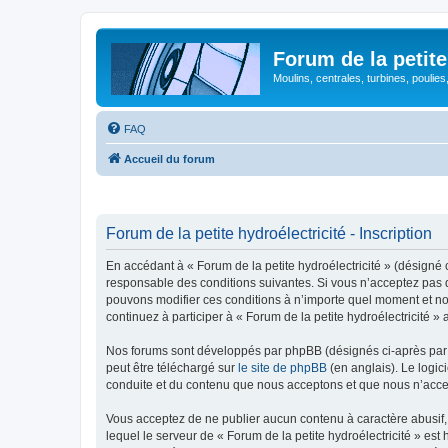
Forum de la petite
Moulins, centrales, turbines, poulies
FAQ
Accueil du forum
Forum de la petite hydroélectricité - Inscription
En accédant à « Forum de la petite hydroélectricité » (désigné c
responsable des conditions suivantes. Si vous n’acceptez pas d’
pouvons modifier ces conditions à n’importe quel moment et no
continuez à participer à « Forum de la petite hydroélectricité 
Nos forums sont développés par phpBB (désignés ci-après par «
peut être téléchargé sur
le site de phpBB
(en anglais). Le logic
conduite et du contenu que nous acceptons et que nous n’acce
Vous acceptez de ne publier aucun contenu à caractère abusif, 
lequel le serveur de « Forum de la petite hydroélectricité » es