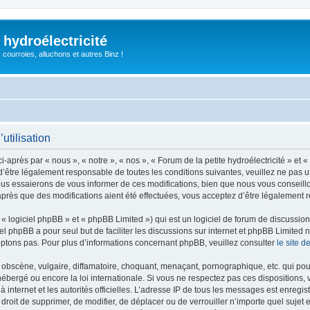
 hydroélectricité
, courroies, alluchons et autres Binz !
utilisation
i-après par « nous », « notre », « nos », « Forum de la petite hydroélectricité » et 
être légalement responsable de toutes les conditions suivantes, veuillez ne pas uti
us essaierons de vous informer de ces modifications, bien que nous vous conseillon
» après que des modifications aient été effectuées, vous acceptez d’être légalement 
 logiciel phpBB » et « phpBB Limited ») qui est un logiciel de forum de discussio
iel phpBB a pour seul but de faciliter les discussions sur internet et phpBB Limit
ptons pas. Pour plus d’informations concernant phpBB, veuillez consulter
le site 
obscène, vulgaire, diffamatoire, choquant, menaçant, pornographique, etc. qui pourr
t hébergé ou encore la loi internationale. Si vous ne respectez pas ces dispositions
 à internet et les autorités officielles. L’adresse IP de tous les messages est enregi
 le droit de supprimer, de modifier, de déplacer ou de verrouiller n’importe quel su