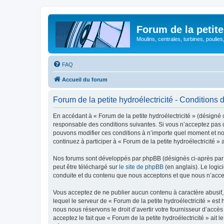
Forum de la petite
Moulins, centrales, turbines, poulies
FAQ
Accueil du forum
Forum de la petite hydroélectricité - Conditions d’
En accédant à « Forum de la petite hydroélectricité » (désigné c
responsable des conditions suivantes. Si vous n’acceptez pas d’
pouvons modifier ces conditions à n’importe quel moment et no
continuez à participer à « Forum de la petite hydroélectricité 
Nos forums sont développés par phpBB (désignés ci-après par «
peut être téléchargé sur
le site de phpBB
(en anglais). Le logic
conduite et du contenu que nous acceptons et que nous n’acce
Vous acceptez de ne publier aucun contenu à caractère abusif, 
lequel le serveur de « Forum de la petite hydroélectricité » es
nous nous réservons le droit d’avertir votre fournisseur d’accès
acceptez le fait que « Forum de la petite hydroélectricité » ait