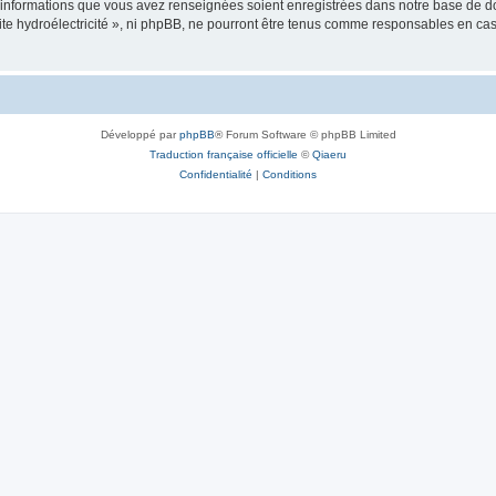
es informations que vous avez renseignées soient enregistrées dans notre base de 
tite hydroélectricité », ni phpBB, ne pourront être tenus comme responsables en cas
Développé par
phpBB
® Forum Software © phpBB Limited
Traduction française officielle
©
Qiaeru
Confidentialité
|
Conditions