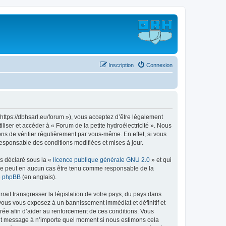
Inscription
Connexion
« https://dbhsarl.eu/forum »), vous acceptez d’être légalement
liser et accéder à « Forum de la petite hydroélectricité ». Nous
s de vérifier régulièrement par vous-même. En effet, si vous
responsable des conditions modifiées et mises à jour.
ns déclaré sous la «
licence publique générale GNU 2.0
» et qui
ed ne peut en aucun cas être tenu comme responsable de la
de phpBB
(en anglais).
ait transgresser la législation de votre pays, du pays dans
, vous vous exposez à un bannissement immédiat et définitif et
strée afin d’aider au renforcement de ces conditions. Vous
jet et message à n’importe quel moment si nous estimons cela