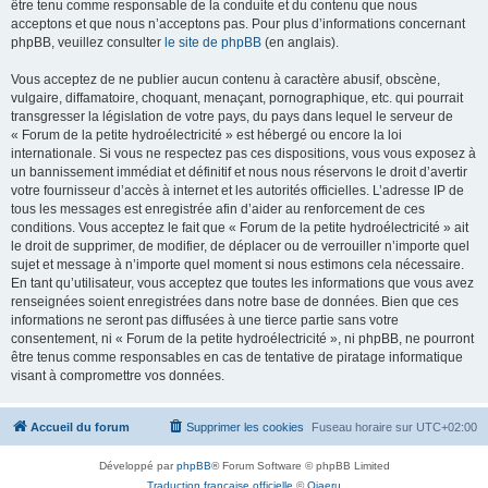
être tenu comme responsable de la conduite et du contenu que nous
acceptons et que nous n’acceptons pas. Pour plus d’informations concernant
phpBB, veuillez consulter
le site de phpBB
(en anglais).
Vous acceptez de ne publier aucun contenu à caractère abusif, obscène,
vulgaire, diffamatoire, choquant, menaçant, pornographique, etc. qui pourrait
transgresser la législation de votre pays, du pays dans lequel le serveur de
« Forum de la petite hydroélectricité » est hébergé ou encore la loi
internationale. Si vous ne respectez pas ces dispositions, vous vous exposez à
un bannissement immédiat et définitif et nous nous réservons le droit d’avertir
votre fournisseur d’accès à internet et les autorités officielles. L’adresse IP de
tous les messages est enregistrée afin d’aider au renforcement de ces
conditions. Vous acceptez le fait que « Forum de la petite hydroélectricité » ait
le droit de supprimer, de modifier, de déplacer ou de verrouiller n’importe quel
sujet et message à n’importe quel moment si nous estimons cela nécessaire.
En tant qu’utilisateur, vous acceptez que toutes les informations que vous avez
renseignées soient enregistrées dans notre base de données. Bien que ces
informations ne seront pas diffusées à une tierce partie sans votre
consentement, ni « Forum de la petite hydroélectricité », ni phpBB, ne pourront
être tenus comme responsables en cas de tentative de piratage informatique
visant à compromettre vos données.
Accueil du forum
Supprimer les cookies
Fuseau horaire sur
UTC+02:00
Développé par
phpBB
® Forum Software © phpBB Limited
Traduction française officielle
©
Qiaeru