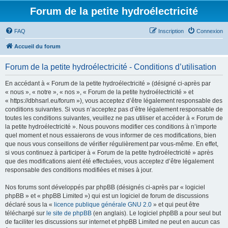
Forum de la petite hydroélectricité
FAQ
Inscription
Connexion
Accueil du forum
Forum de la petite hydroélectricité - Conditions d’utilisation
En accédant à « Forum de la petite hydroélectricité » (désigné ci-après par
« nous », « notre », « nos », « Forum de la petite hydroélectricité » et
« https://dbhsarl.eu/forum »), vous acceptez d’être légalement responsable des
conditions suivantes. Si vous n’acceptez pas d’être légalement responsable de
toutes les conditions suivantes, veuillez ne pas utiliser et accéder à « Forum de
la petite hydroélectricité ». Nous pouvons modifier ces conditions à n’importe
quel moment et nous essaierons de vous informer de ces modifications, bien
que nous vous conseillons de vérifier régulièrement par vous-même. En effet,
si vous continuez à participer à « Forum de la petite hydroélectricité » après
que des modifications aient été effectuées, vous acceptez d’être légalement
responsable des conditions modifiées et mises à jour.
Nos forums sont développés par phpBB (désignés ci-après par « logiciel
phpBB » et « phpBB Limited ») qui est un logiciel de forum de discussions
déclaré sous la «
licence publique générale GNU 2.0
» et qui peut être
téléchargé sur
le site de phpBB
(en anglais). Le logiciel phpBB a pour seul but
de faciliter les discussions sur internet et phpBB Limited ne peut en aucun cas