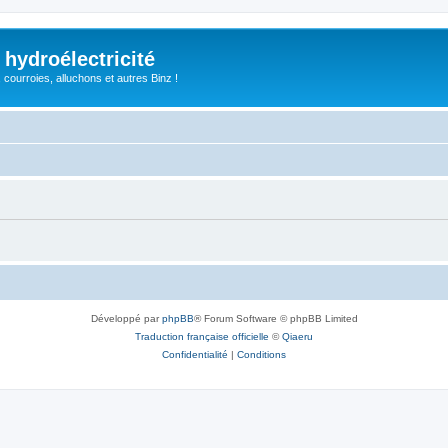
 hydroélectricité
, courroies, alluchons et autres Binz !
Développé par
phpBB
® Forum Software © phpBB Limited
Traduction française officielle
©
Qiaeru
Confidentialité
|
Conditions