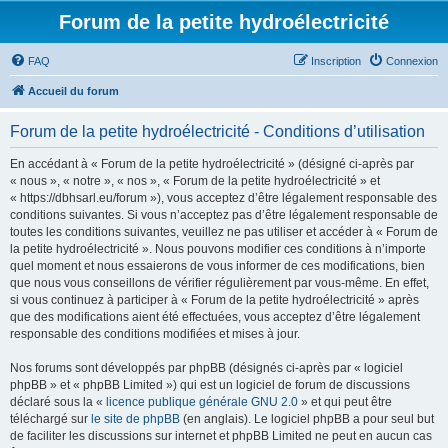
Forum de la petite hydroélectricité
FAQ
Inscription
Connexion
Accueil du forum
Forum de la petite hydroélectricité - Conditions d’utilisation
En accédant à « Forum de la petite hydroélectricité » (désigné ci-après par
« nous », « notre », « nos », « Forum de la petite hydroélectricité » et
« https://dbhsarl.eu/forum »), vous acceptez d’être légalement responsable des
conditions suivantes. Si vous n’acceptez pas d’être légalement responsable de
toutes les conditions suivantes, veuillez ne pas utiliser et accéder à « Forum de
la petite hydroélectricité ». Nous pouvons modifier ces conditions à n’importe
quel moment et nous essaierons de vous informer de ces modifications, bien
que nous vous conseillons de vérifier régulièrement par vous-même. En effet,
si vous continuez à participer à « Forum de la petite hydroélectricité » après
que des modifications aient été effectuées, vous acceptez d’être légalement
responsable des conditions modifiées et mises à jour.
Nos forums sont développés par phpBB (désignés ci-après par « logiciel
phpBB » et « phpBB Limited ») qui est un logiciel de forum de discussions
déclaré sous la «
licence publique générale GNU 2.0
» et qui peut être
téléchargé sur
le site de phpBB
(en anglais). Le logiciel phpBB a pour seul but
de faciliter les discussions sur internet et phpBB Limited ne peut en aucun cas