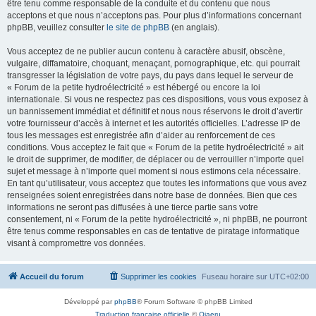
être tenu comme responsable de la conduite et du contenu que nous
acceptons et que nous n’acceptons pas. Pour plus d’informations concernant
phpBB, veuillez consulter
le site de phpBB
(en anglais).
Vous acceptez de ne publier aucun contenu à caractère abusif, obscène,
vulgaire, diffamatoire, choquant, menaçant, pornographique, etc. qui pourrait
transgresser la législation de votre pays, du pays dans lequel le serveur de
« Forum de la petite hydroélectricité » est hébergé ou encore la loi
internationale. Si vous ne respectez pas ces dispositions, vous vous exposez à
un bannissement immédiat et définitif et nous nous réservons le droit d’avertir
votre fournisseur d’accès à internet et les autorités officielles. L’adresse IP de
tous les messages est enregistrée afin d’aider au renforcement de ces
conditions. Vous acceptez le fait que « Forum de la petite hydroélectricité » ait
le droit de supprimer, de modifier, de déplacer ou de verrouiller n’importe quel
sujet et message à n’importe quel moment si nous estimons cela nécessaire.
En tant qu’utilisateur, vous acceptez que toutes les informations que vous avez
renseignées soient enregistrées dans notre base de données. Bien que ces
informations ne seront pas diffusées à une tierce partie sans votre
consentement, ni « Forum de la petite hydroélectricité », ni phpBB, ne pourront
être tenus comme responsables en cas de tentative de piratage informatique
visant à compromettre vos données.
Accueil du forum
Supprimer les cookies
Fuseau horaire sur
UTC+02:00
Développé par
phpBB
® Forum Software © phpBB Limited
Traduction française officielle
©
Qiaeru