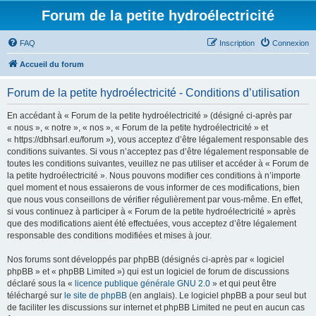
Forum de la petite hydroélectricité
FAQ
Inscription
Connexion
Accueil du forum
Forum de la petite hydroélectricité - Conditions d’utilisation
En accédant à « Forum de la petite hydroélectricité » (désigné ci-après par
« nous », « notre », « nos », « Forum de la petite hydroélectricité » et
« https://dbhsarl.eu/forum »), vous acceptez d’être légalement responsable des
conditions suivantes. Si vous n’acceptez pas d’être légalement responsable de
toutes les conditions suivantes, veuillez ne pas utiliser et accéder à « Forum de
la petite hydroélectricité ». Nous pouvons modifier ces conditions à n’importe
quel moment et nous essaierons de vous informer de ces modifications, bien
que nous vous conseillons de vérifier régulièrement par vous-même. En effet,
si vous continuez à participer à « Forum de la petite hydroélectricité » après
que des modifications aient été effectuées, vous acceptez d’être légalement
responsable des conditions modifiées et mises à jour.
Nos forums sont développés par phpBB (désignés ci-après par « logiciel
phpBB » et « phpBB Limited ») qui est un logiciel de forum de discussions
déclaré sous la «
licence publique générale GNU 2.0
» et qui peut être
téléchargé sur
le site de phpBB
(en anglais). Le logiciel phpBB a pour seul but
de faciliter les discussions sur internet et phpBB Limited ne peut en aucun cas