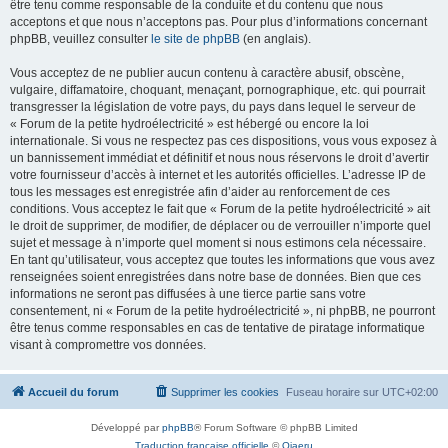
être tenu comme responsable de la conduite et du contenu que nous
acceptons et que nous n’acceptons pas. Pour plus d’informations concernant
phpBB, veuillez consulter
le site de phpBB
(en anglais).
Vous acceptez de ne publier aucun contenu à caractère abusif, obscène,
vulgaire, diffamatoire, choquant, menaçant, pornographique, etc. qui pourrait
transgresser la législation de votre pays, du pays dans lequel le serveur de
« Forum de la petite hydroélectricité » est hébergé ou encore la loi
internationale. Si vous ne respectez pas ces dispositions, vous vous exposez à
un bannissement immédiat et définitif et nous nous réservons le droit d’avertir
votre fournisseur d’accès à internet et les autorités officielles. L’adresse IP de
tous les messages est enregistrée afin d’aider au renforcement de ces
conditions. Vous acceptez le fait que « Forum de la petite hydroélectricité » ait
le droit de supprimer, de modifier, de déplacer ou de verrouiller n’importe quel
sujet et message à n’importe quel moment si nous estimons cela nécessaire.
En tant qu’utilisateur, vous acceptez que toutes les informations que vous avez
renseignées soient enregistrées dans notre base de données. Bien que ces
informations ne seront pas diffusées à une tierce partie sans votre
consentement, ni « Forum de la petite hydroélectricité », ni phpBB, ne pourront
être tenus comme responsables en cas de tentative de piratage informatique
visant à compromettre vos données.
Accueil du forum
Supprimer les cookies
Fuseau horaire sur
UTC+02:00
Développé par
phpBB
® Forum Software © phpBB Limited
Traduction française officielle
©
Qiaeru