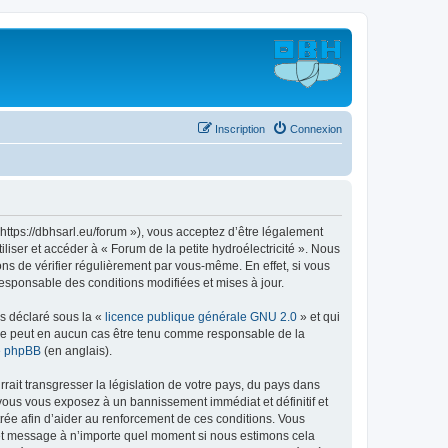
Inscription
Connexion
« https://dbhsarl.eu/forum »), vous acceptez d’être légalement
liser et accéder à « Forum de la petite hydroélectricité ». Nous
s de vérifier régulièrement par vous-même. En effet, si vous
responsable des conditions modifiées et mises à jour.
ns déclaré sous la «
licence publique générale GNU 2.0
» et qui
ed ne peut en aucun cas être tenu comme responsable de la
de phpBB
(en anglais).
ait transgresser la législation de votre pays, du pays dans
, vous vous exposez à un bannissement immédiat et définitif et
strée afin d’aider au renforcement de ces conditions. Vous
jet et message à n’importe quel moment si nous estimons cela