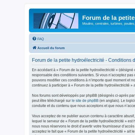
Forum de la petite
Moulins, centrales, turbines, poulies
FAQ
Accueil du forum
Forum de la petite hydroélectricité - Conditions d’
En accédant à « Forum de la petite hydroélectricité » (désigné c
responsable des conditions suivantes. Si vous n’acceptez pas d’
pouvons modifier ces conditions à n’importe quel moment et no
continuez à participer à « Forum de la petite hydroélectricité 
Nos forums sont développés par phpBB (désignés ci-après par «
peut être téléchargé sur
le site de phpBB
(en anglais). Le logic
conduite et du contenu que nous acceptons et que nous n’acce
Vous acceptez de ne publier aucun contenu à caractère abusif, 
lequel le serveur de « Forum de la petite hydroélectricité » es
nous nous réservons le droit d’avertir votre fournisseur d’accès
acceptez le fait que « Forum de la petite hydroélectricité » ait