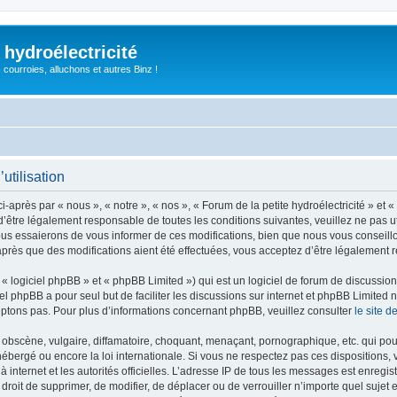
 hydroélectricité
, courroies, alluchons et autres Binz !
utilisation
i-après par « nous », « notre », « nos », « Forum de la petite hydroélectricité » et 
être légalement responsable de toutes les conditions suivantes, veuillez ne pas uti
us essaierons de vous informer de ces modifications, bien que nous vous conseillon
» après que des modifications aient été effectuées, vous acceptez d’être légalement 
 logiciel phpBB » et « phpBB Limited ») qui est un logiciel de forum de discussio
iel phpBB a pour seul but de faciliter les discussions sur internet et phpBB Limit
ptons pas. Pour plus d’informations concernant phpBB, veuillez consulter
le site 
obscène, vulgaire, diffamatoire, choquant, menaçant, pornographique, etc. qui pourr
t hébergé ou encore la loi internationale. Si vous ne respectez pas ces dispositions
 à internet et les autorités officielles. L’adresse IP de tous les messages est enregi
 le droit de supprimer, de modifier, de déplacer ou de verrouiller n’importe quel su