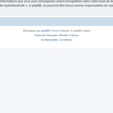
es informations que vous avez renseignées soient enregistrées dans notre base de 
tite hydroélectricité », ni phpBB, ne pourront être tenus comme responsables en cas
Développé par
phpBB
® Forum Software © phpBB Limited
Traduction française officielle
©
Qiaeru
Confidentialité
|
Conditions