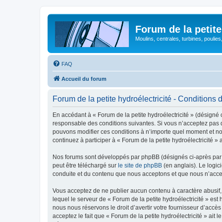
Forum de la petite
Moulins, centrales, turbines, poulies
FAQ
Accueil du forum
Forum de la petite hydroélectricité - Conditions d’
En accédant à « Forum de la petite hydroélectricité » (désigné c
responsable des conditions suivantes. Si vous n’acceptez pas d’
pouvons modifier ces conditions à n’importe quel moment et no
continuez à participer à « Forum de la petite hydroélectricité 
Nos forums sont développés par phpBB (désignés ci-après par «
peut être téléchargé sur
le site de phpBB
(en anglais). Le logic
conduite et du contenu que nous acceptons et que nous n’acce
Vous acceptez de ne publier aucun contenu à caractère abusif, 
lequel le serveur de « Forum de la petite hydroélectricité » es
nous nous réservons le droit d’avertir votre fournisseur d’accès
acceptez le fait que « Forum de la petite hydroélectricité » ait