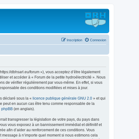
Inscription
Connexion
« https://dbhsarl.eu/forum »), vous acceptez d’être légalement
liser et accéder à « Forum de la petite hydroélectricité ». Nous
s de vérifier régulièrement par vous-même. En effet, si vous
responsable des conditions modifiées et mises à jour.
ns déclaré sous la «
licence publique générale GNU 2.0
» et qui
ed ne peut en aucun cas être tenu comme responsable de la
de phpBB
(en anglais).
ait transgresser la législation de votre pays, du pays dans
, vous vous exposez à un bannissement immédiat et définitif et
strée afin d’aider au renforcement de ces conditions. Vous
jet et message à n’importe quel moment si nous estimons cela