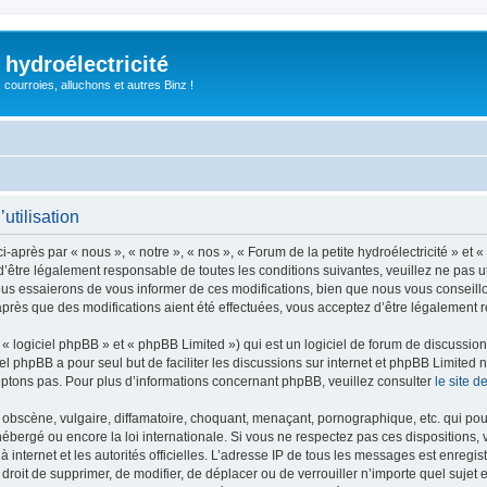
 hydroélectricité
, courroies, alluchons et autres Binz !
utilisation
i-après par « nous », « notre », « nos », « Forum de la petite hydroélectricité » et 
être légalement responsable de toutes les conditions suivantes, veuillez ne pas uti
us essaierons de vous informer de ces modifications, bien que nous vous conseillon
» après que des modifications aient été effectuées, vous acceptez d’être légalement 
 logiciel phpBB » et « phpBB Limited ») qui est un logiciel de forum de discussio
iel phpBB a pour seul but de faciliter les discussions sur internet et phpBB Limit
ptons pas. Pour plus d’informations concernant phpBB, veuillez consulter
le site 
obscène, vulgaire, diffamatoire, choquant, menaçant, pornographique, etc. qui pourr
t hébergé ou encore la loi internationale. Si vous ne respectez pas ces dispositions
 à internet et les autorités officielles. L’adresse IP de tous les messages est enregi
 le droit de supprimer, de modifier, de déplacer ou de verrouiller n’importe quel su