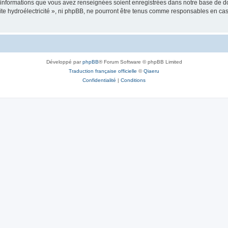
es informations que vous avez renseignées soient enregistrées dans notre base de 
tite hydroélectricité », ni phpBB, ne pourront être tenus comme responsables en cas
Développé par
phpBB
® Forum Software © phpBB Limited
Traduction française officielle
©
Qiaeru
Confidentialité
|
Conditions