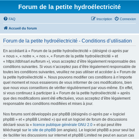
Forum de la petite hydroélectricité
FAQ
Inscription
Connexion
Accueil du forum
Forum de la petite hydroélectricité - Conditions d’utilisation
En accédant à « Forum de la petite hydroélectricité » (désigné ci-après par
« nous », « notre », « nos », « Forum de la petite hydroélectricité » et
« https://dbhsarl.eu/forum »), vous acceptez d’être légalement responsable des
conditions suivantes. Si vous n’acceptez pas d’être légalement responsable de
toutes les conditions suivantes, veuillez ne pas utiliser et accéder à « Forum de
la petite hydroélectricité ». Nous pouvons modifier ces conditions à n’importe
quel moment et nous essaierons de vous informer de ces modifications, bien
que nous vous conseillons de vérifier régulièrement par vous-même. En effet,
si vous continuez à participer à « Forum de la petite hydroélectricité » après
que des modifications aient été effectuées, vous acceptez d’être légalement
responsable des conditions modifiées et mises à jour.
Nos forums sont développés par phpBB (désignés ci-après par « logiciel
phpBB » et « phpBB Limited ») qui est un logiciel de forum de discussions
déclaré sous la «
licence publique générale GNU 2.0
» et qui peut être
téléchargé sur
le site de phpBB
(en anglais). Le logiciel phpBB a pour seul but
de faciliter les discussions sur internet et phpBB Limited ne peut en aucun cas