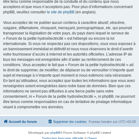
être tenu comme responsable de la conduite et du contenu que nous
acceptons et que nous n’acceptons pas. Pour plus d’informations concernant
phpBB, veuillez consulter
le site de phpBB
(en anglais).
Vous acceptez de ne publier aucun contenu à caractère abusif, obscène,
vulgaire, diffamatoire, choquant, menaçant, pornographique, etc. qui pourrait
transgresser la législation de votre pays, du pays dans lequel le serveur de
« Forum de la petite hydroélectricité » est hébergé ou encore la loi
internationale. Si vous ne respectez pas ces dispositions, vous vous exposez à
un bannissement immédiat et définitif et nous nous réservons le droit d’avertir
votre fournisseur d’accès à internet et les autorités officielles. L’adresse IP de
tous les messages est enregistrée afin d’aider au renforcement de ces
conditions. Vous acceptez le fait que « Forum de la petite hydroélectricité » ait
le droit de supprimer, de modifier, de déplacer ou de verrouiller n’importe quel
sujet et message à n’importe quel moment si nous estimons cela nécessaire.
En tant qu’utilisateur, vous acceptez que toutes les informations que vous avez
renseignées soient enregistrées dans notre base de données. Bien que ces
informations ne seront pas diffusées à une tierce partie sans votre
consentement, ni « Forum de la petite hydroélectricité », ni phpBB, ne pourront
être tenus comme responsables en cas de tentative de piratage informatique
visant à compromettre vos données.
Accueil du forum
Supprimer les cookies
Fuseau horaire sur
UTC+02:00
Développé par
phpBB
® Forum Software © phpBB Limited
Traduction française officielle
©
Qiaeru