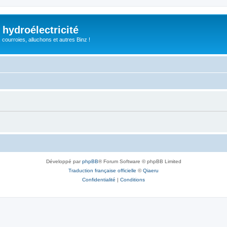
 hydroélectricité
, courroies, alluchons et autres Binz !
Développé par
phpBB
® Forum Software © phpBB Limited
Traduction française officielle
©
Qiaeru
Confidentialité
|
Conditions