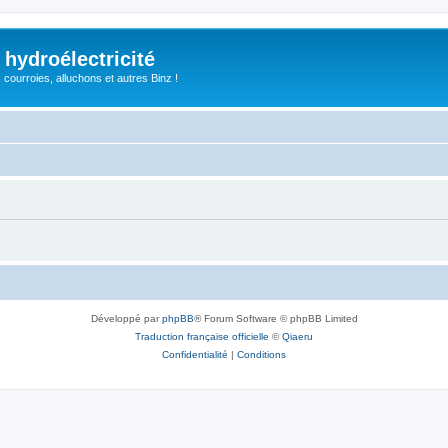
 hydroélectricité
, courroies, alluchons et autres Binz !
Développé par
phpBB
® Forum Software © phpBB Limited
Traduction française officielle
©
Qiaeru
Confidentialité
|
Conditions