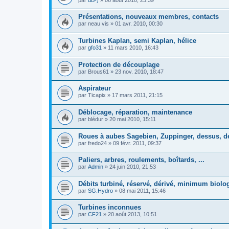
Présentations, nouveaux membres, contacts
par
neau vis
»
01 avr. 2010, 00:30
Turbines Kaplan, semi Kaplan, hélice
par
gfo31
»
11 mars 2010, 16:43
Protection de découplage
par
Brous61
»
23 nov. 2010, 18:47
Aspirateur
par
Ticapix
»
17 mars 2011, 21:15
Déblocage, réparation, maintenance
par
blédur
»
20 mai 2010, 15:11
Roues à aubes Sagebien, Zuppinger, dessus, de
par
fredo24
»
09 févr. 2011, 09:37
Paliers, arbres, roulements, boîtards, ...
par
Admin
»
24 juin 2010, 21:53
Débits turbiné, réservé, dérivé, minimum biolo
par
SG.Hydro
»
08 mai 2011, 15:46
Turbines inconnues
par
CF21
»
20 août 2013, 10:51