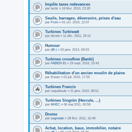
Impôts taxes redevances
par
tactic
»
16 févr. 2010, 23:28
Seuils, barrages, déversoirs, prises d'eau
par
From
»
01 oct. 2010, 12:07
Turbines Turbiwatt
par
dectot
»
11 déc. 2011, 18:12
Humour
par
dB-)
»
02 janv. 2014, 09:03
Turbines crossflow (Banki)
par
FABIEN 81
»
29 sept. 2010, 10:43
Réhabilitation d'un ancien moulin de plaine
par
Erwan
»
02 juil. 2015, 17:55
Turbines Francis
par
roqueboule
»
31 janv. 2010, 08:51
Turbines Singrün (Hercule, ...)
par
MHEC
»
06 mai 2011, 00:58
Drome
par
segretain
»
28 févr. 2011, 10:48
Achat, location, baux, immobilier, notaire
par
dB-)
»
06 août 2010, 23:39