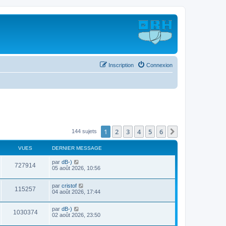
Inscription
Connexion
1
2
3
4
5
6
Suivant
144 sujets
VUES
DERNIER MESSAGE
D
par
dB-)
V
727914
e
05 août 2026, 10:56
r
u
n
D
par
cristof
i
V
115257
e
e
04 août 2026, 17:44
e
r
r
u
n
s
m
D
par
dB-)
i
e
V
1030374
e
e
02 août 2026, 23:50
e
s
r
r
s
u