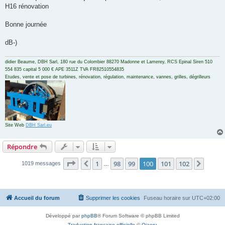
H16 rénovation
Bonne journée
dB-)
didier Beaume, DBH Sarl, 180 rue du Colombier 88270 Madonne et Lamerey, RCS Epinal Siren 510
554 835 capital 5 000 € APE 3511Z TVA FR82510554835
Etudes, vente et pose de turbines, rénovation, régulation, maintenance, vannes, grilles, dégrilleurs
Site Web
DBH Sarl.eu
Répondre
Page
100
sur
102
1
98
99
100
101
102
Précédent
Suiva
1019 messages
…
Accueil du forum
Supprimer les cookies
Fuseau horaire sur
UTC+02:00
Développé par
phpBB
® Forum Software © phpBB Limited
Traduction française officielle
©
Qiaeru