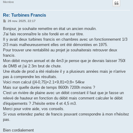
Membre
Re: Turbines Francis
M
26 nov. 2025, 22:17
e
s
Bonjour, je souhaite remettre en état un ancien moulin.
s
J'ai fais reconnaître le site fondé en et sur titre.
a
g
Il y avait deux turbines francis en chambres avec un fonctionnement 1/3
e
2/3 mais malheureusement elles ont été démontées en 1975.
Pour trouver une rentabilité au projet je souhaiterais retrouver deux
francis.
Mon débit moyen annuel et de 4m3 je pense que je devrais laisser 750l
de DMB et j'ai 2.3m brut de chute.
Une étude de prod a été réalisée il y a plusieurs années mais je n'arrive
pas à comprendre les résultats.
Voici mon calcul ((4-0,75)×2.1×9,81×0;8= 54kw
Mais sur quelle durée de temps 8600h 7200h moins ?
C'est un rivière de plaine avec un débit constant il faut que je fasse un
relevé de hauteur en fonction du débit mais comment calculer le débit
d'équipements ? J'hésite entre 4 et 4,5 m3.
Merci pour votre aide, vos conseils.
Si vous entendez parlez de francis pouvant correspondre à mon n'hésitez
pas.
Bien cordialement