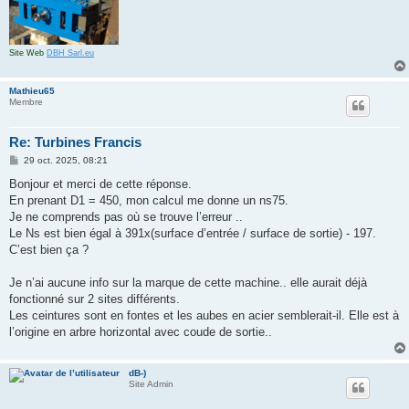
Site Web
DBH Sarl.eu
Mathieu65
Membre
Re: Turbines Francis
M
29 oct. 2025, 08:21
e
s
Bonjour et merci de cette réponse.
s
En prenant D1 = 450, mon calcul me donne un ns75.
a
g
Je ne comprends pas où se trouve l’erreur ..
e
Le Ns est bien égal à 391x(surface d’entrée / surface de sortie) - 197.
C’est bien ça ?
Je n’ai aucune info sur la marque de cette machine.. elle aurait déjà
fonctionné sur 2 sites différents.
Les ceintures sont en fontes et les aubes en acier semblerait-il. Elle est à
l’origine en arbre horizontal avec coude de sortie..
dB-)
Site Admin