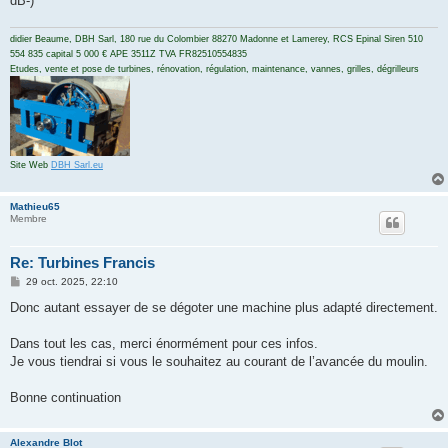
dB-)
didier Beaume, DBH Sarl, 180 rue du Colombier 88270 Madonne et Lamerey, RCS Epinal Siren 510
554 835 capital 5 000 € APE 3511Z TVA FR82510554835
Etudes, vente et pose de turbines, rénovation, régulation, maintenance, vannes, grilles, dégrilleurs
Site Web
DBH Sarl.eu
Mathieu65
Membre
Re: Turbines Francis
M
29 oct. 2025, 22:10
e
s
Donc autant essayer de se dégoter une machine plus adapté directement.
s
a
g
Dans tout les cas, merci énormément pour ces infos.
e
Je vous tiendrai si vous le souhaitez au courant de l’avancée du moulin.
Bonne continuation
Alexandre Blot