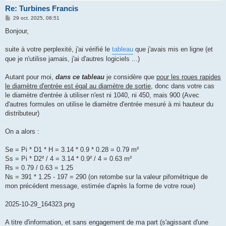
Re: Turbines Francis
M
29 oct. 2025, 08:51
e
s
Bonjour,
s
a
g
suite à votre perplexité, j'ai vérifié le
tableau
que j'avais mis en ligne (et
e
que je n'utilise jamais, j'ai d'autres logiciels ...)
Autant pour moi,
dans ce tableau
je considère que
pour les roues rapides
le diamètre d'entrée est égal au diamètre de sortie
, donc dans votre cas
le diamètre d'entrée à utiliser n'est ni 1040, ni 450, mais 900 (Avec
d'autres formules on utilise le diamètre d'entrée mesuré à mi hauteur du
distributeur)
On a alors :
Se = Pi * D1 * H = 3.14 * 0.9 * 0.28 = 0.79 m²
Ss = Pi * D2² / 4 = 3.14 * 0.9² / 4 = 0.63 m²
Rs = 0.79 / 0.63 = 1.25
Ns = 391 * 1.25 - 197 = 290 (on retombe sur la valeur pifométrique de
mon précédent message, estimée d'après la forme de votre roue)
2025-10-29_164323.png
A titre d'information, et sans engagement de ma part (s'agissant d'une