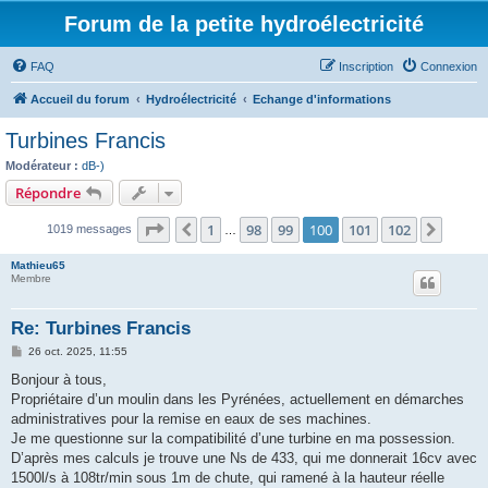
Forum de la petite hydroélectricité
FAQ
Inscription
Connexion
Accueil du forum
Hydroélectricité
Echange d'informations
Turbines Francis
Modérateur :
dB-)
Répondre
Page
100
sur
102
1
98
99
100
101
102
Précédent
Suiva
1019 messages
…
Mathieu65
Membre
Re: Turbines Francis
M
26 oct. 2025, 11:55
e
s
Bonjour à tous,
s
Propriétaire d’un moulin dans les Pyrénées, actuellement en démarches
a
g
administratives pour la remise en eaux de ses machines.
e
Je me questionne sur la compatibilité d’une turbine en ma possession.
D’après mes calculs je trouve une Ns de 433, qui me donnerait 16cv avec
1500l/s à 108tr/min sous 1m de chute, qui ramené à la hauteur réelle