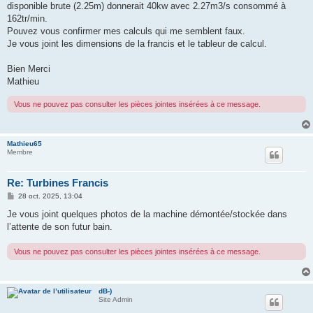
disponible brute (2.25m) donnerait 40kw avec 2.27m3/s consommé à
162tr/min.
Pouvez vous confirmer mes calculs qui me semblent faux.
Je vous joint les dimensions de la francis et le tableur de calcul.
Bien Merci
Mathieu
Vous ne pouvez pas consulter les pièces jointes insérées à ce message.
Mathieu65
Membre
Re: Turbines Francis
M
28 oct. 2025, 13:04
e
s
Je vous joint quelques photos de la machine démontée/stockée dans
s
l’attente de son futur bain.
a
g
e
Vous ne pouvez pas consulter les pièces jointes insérées à ce message.
dB-)
Site Admin