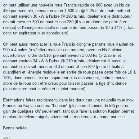
a
g
on peut utiliser une nouvelle roue Francis rapide de 900 avec un Ns de
e
450 par exemple, prenant environ 1 600 l/s @ 2.25 m de chute nette et
donnant environ 30 kW à l'arbre @ 190 tr/min, idéalement le distributeur
devrait mesurer 300 de haut et non 280 (il y aura donc une perte à ce
niveau) et l'énergie résiduelle en sortie de roue passe de 10 à 14% (il faut
donc un aspirateur plus conséquent)
On peut aussi remplacer la roue Francis d'origine par une roue Kaplan de
900 à 4 pales (à vérifier) réglables en marche, avec un Ns à pleine
ouverture de l'ordre de 510, prenant environ 1 800 l/s @ 2.25 m et
donnant environ 34 kW à l'arbre @ 210 tr/min, idéalement là aussi le
distributeur devrait mesurer 310 de haut et non 280 (perte difficile à
quantifier) et l'énergie résiduelle en sortie de roue passe cette fois de 10 à
18%, donc nécessité d'un aspirateur plus conséquent, enfin le nouvel
arbre de la roue doit être creux pour laisser passer la tige d'incidence
(plus donc en haut le vérin et le joint tournant)
Estimations faites rapidement, dans les deux cas une nouvelle roue inox
Francis ou Kaplan coûtera "bonbon" (plusieurs dizaines de k€) pour un
gain de quelques kW seulement, tant qu'à faire la solution Kaplan permet
en plus d'améliorer significativement le rendement à charge partielle.
Bonne soirée