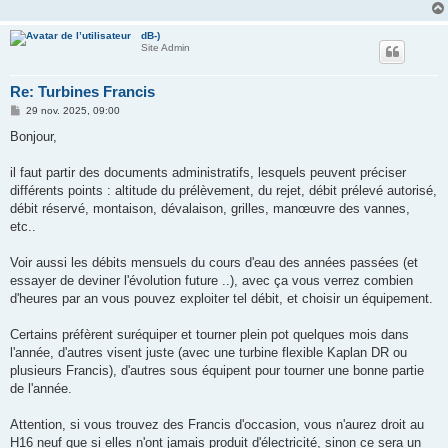
dB-)
Site Admin
Re: Turbines Francis
M
29 nov. 2025, 09:00
e
s
Bonjour,
s
a
g
il faut partir des documents administratifs, lesquels peuvent préciser
e
différents points : altitude du prélèvement, du rejet, débit prélevé autorisé,
débit réservé, montaison, dévalaison, grilles, manœuvre des vannes,
etc..
Voir aussi les débits mensuels du cours d'eau des années passées (et
essayer de deviner l'évolution future ..), avec ça vous verrez combien
d'heures par an vous pouvez exploiter tel débit, et choisir un équipement.
Certains préfèrent suréquiper et tourner plein pot quelques mois dans
l'année, d'autres visent juste (avec une turbine flexible Kaplan DR ou
plusieurs Francis), d'autres sous équipent pour tourner une bonne partie
de l'année.
Attention, si vous trouvez des Francis d'occasion, vous n'aurez droit au
H16 neuf que si elles n'ont jamais produit d'électricité, sinon ce sera un