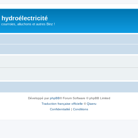
 hydroélectricité
, courroies, alluchons et autres Binz !
Développé par
phpBB
® Forum Software © phpBB Limited
Traduction française officielle
©
Qiaeru
Confidentialité
|
Conditions