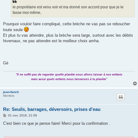
a
g
le propriétaire est venu voir et ma donné son accord pour que je le
e
fasse moi-même,
Pourquoi vouloir faire compliqué, cette brèche ne vas pas se reboucher
toute seule
Et plus tu vas attendre, plus la brèche sera large, surtout avec les débits
hivernaux, ne pas attendre est le meilleur choix amha.
Gé
"Il ne suffit pas de regarder quelle planète nous allons laisser à nos enfants
mais aussi quels enfants nous laisserons à la planète"
jean-fanch
Membre
Re: Seuils, barrages, déversoirs, prises d'eau
M
01 nov. 2019, 21:59
e
s
C'est bien ce que je pense faire! Merci pour la confirmation .
s
a
g
e