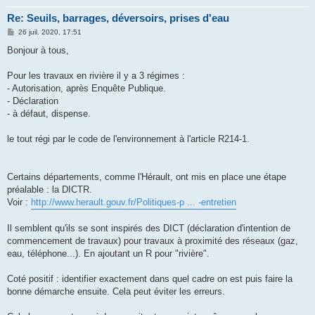
Re: Seuils, barrages, déversoirs, prises d'eau
M
26 juil. 2020, 17:51
e
s
Bonjour à tous,
s
a
g
Pour les travaux en rivière il y a 3 régimes :
e
- Autorisation, après Enquête Publique.
- Déclaration
- à défaut, dispense.
le tout régi par le code de l'environnement à l'article R214-1.
Certains départements, comme l'Hérault, ont mis en place une étape
préalable : la DICTR.
Voir :
http://www.herault.gouv.fr/Politiques-p ... -entretien
Il semblent qu'ils se sont inspirés des DICT (déclaration d'intention de
commencement de travaux) pour travaux à proximité des réseaux (gaz,
eau, téléphone...). En ajoutant un R pour "rivière".
Coté positif : identifier exactement dans quel cadre on est puis faire la
bonne démarche ensuite. Cela peut éviter les erreurs.