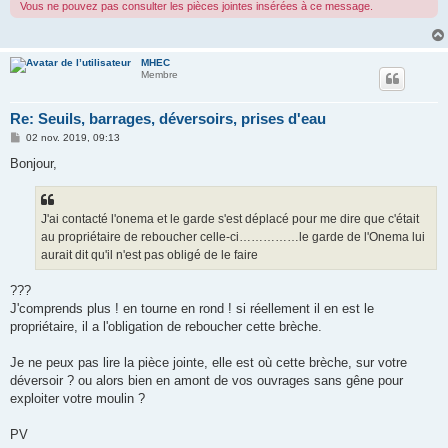
Vous ne pouvez pas consulter les pièces jointes insérées à ce message.
MHEC
Membre
Re: Seuils, barrages, déversoirs, prises d'eau
M
02 nov. 2019, 09:13
e
s
Bonjour,
s
a
g
e
J'ai contacté l'onema et le garde s'est déplacé pour me dire que c'était
au propriétaire de reboucher celle-ci……………le garde de l'Onema lui
aurait dit qu'il n'est pas obligé de le faire
???
J'comprends plus ! en tourne en rond ! si réellement il en est le
propriétaire, il a l'obligation de reboucher cette brèche.
Je ne peux pas lire la pièce jointe, elle est où cette brèche, sur votre
déversoir ? ou alors bien en amont de vos ouvrages sans gêne pour
exploiter votre moulin ?
PV