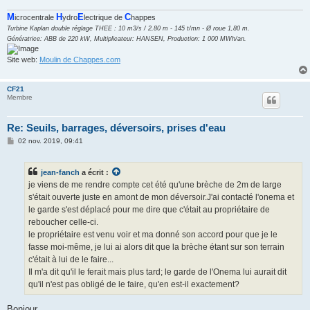
M
H
E
C
icrocentrale
ydro
lectrique de
happes
Turbine Kaplan double réglage THEE : 10 m3/s / 2,80 m - 145 t/mn - Ø roue 1,80 m.
Génératrice: ABB de 220 kW, Multiplicateur: HANSEN, Production: 1 000 MWh/an.
Site web:
Moulin de Chappes.com
CF21
Membre
Re: Seuils, barrages, déversoirs, prises d'eau
M
02 nov. 2019, 09:41
e
s
s
jean-fanch
a écrit :
a
g
je viens de me rendre compte cet été qu'une brèche de 2m de large
e
s'était ouverte juste en amont de mon déversoir.J'ai contacté l'onema et
le garde s'est déplacé pour me dire que c'était au propriétaire de
reboucher celle-ci.
le propriétaire est venu voir et ma donné son accord pour que je le
fasse moi-même, je lui ai alors dit que la brèche étant sur son terrain
c'était à lui de le faire...
Il m'a dit qu'il le ferait mais plus tard; le garde de l'Onema lui aurait dit
qu'il n'est pas obligé de le faire, qu'en est-il exactement?
Bonjour