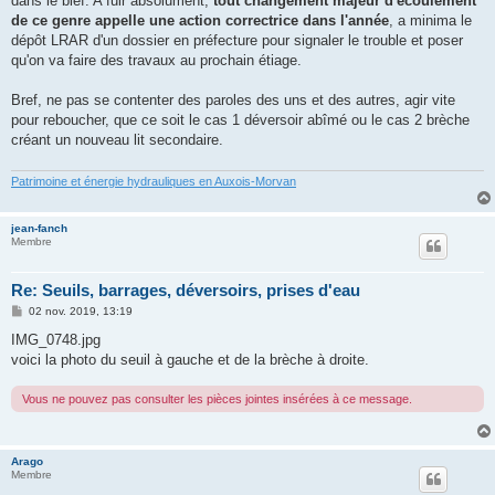
dans le bief. A fuir absolument,
tout changement majeur d'écoulement
de ce genre appelle une action correctrice dans l'année
, a minima le
dépôt LRAR d'un dossier en préfecture pour signaler le trouble et poser
qu'on va faire des travaux au prochain étiage.
Bref, ne pas se contenter des paroles des uns et des autres, agir vite
pour reboucher, que ce soit le cas 1 déversoir abîmé ou le cas 2 brèche
créant un nouveau lit secondaire.
Patrimoine et énergie hydrauliques en Auxois-Morvan
jean-fanch
Membre
Re: Seuils, barrages, déversoirs, prises d'eau
M
02 nov. 2019, 13:19
e
s
IMG_0748.jpg
s
voici la photo du seuil à gauche et de la brèche à droite.
a
g
e
Vous ne pouvez pas consulter les pièces jointes insérées à ce message.
Arago
Membre