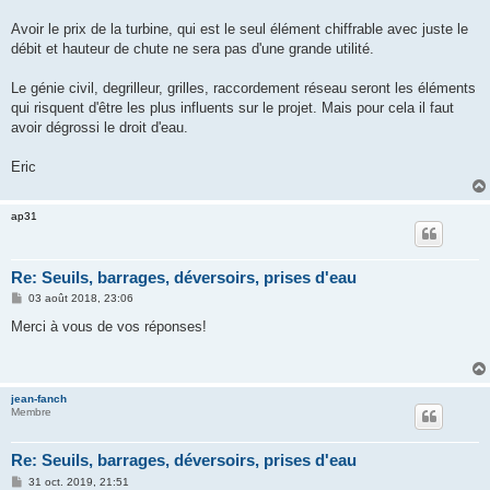
Avoir le prix de la turbine, qui est le seul élément chiffrable avec juste le
débit et hauteur de chute ne sera pas d'une grande utilité.
Le génie civil, degrilleur, grilles, raccordement réseau seront les éléments
qui risquent d'être les plus influents sur le projet. Mais pour cela il faut
avoir dégrossi le droit d'eau.
Eric
ap31
Re: Seuils, barrages, déversoirs, prises d'eau
M
03 août 2018, 23:06
e
s
Merci à vous de vos réponses!
s
a
g
e
jean-fanch
Membre
Re: Seuils, barrages, déversoirs, prises d'eau
M
31 oct. 2019, 21:51