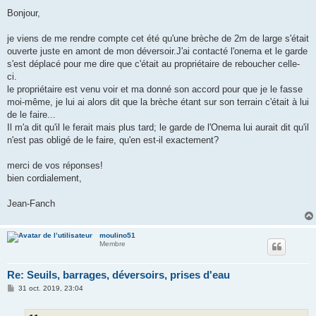
e
s
Bonjour,
s
a
g
je viens de me rendre compte cet été qu'une brèche de 2m de large s'était
e
ouverte juste en amont de mon déversoir.J'ai contacté l'onema et le garde
s'est déplacé pour me dire que c'était au propriétaire de reboucher celle-
ci.
le propriétaire est venu voir et ma donné son accord pour que je le fasse
moi-même, je lui ai alors dit que la brèche étant sur son terrain c'était à lui
de le faire...
Il m'a dit qu'il le ferait mais plus tard; le garde de l'Onema lui aurait dit qu'il
n'est pas obligé de le faire, qu'en est-il exactement?
merci de vos réponses!
bien cordialement,
Jean-Fanch
moulino51
Membre
Re: Seuils, barrages, déversoirs, prises d'eau
M
31 oct. 2019, 23:04
e
s
s