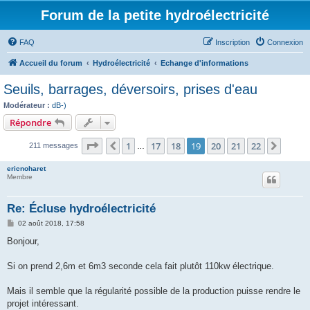
Forum de la petite hydroélectricité
FAQ
Inscription
Connexion
Accueil du forum
Hydroélectricité
Echange d'informations
Seuils, barrages, déversoirs, prises d'eau
Modérateur :
dB-)
Répondre
Page
19
sur
22
1
17
18
19
20
21
22
Précédent
Suiva
211 messages
…
ericnoharet
Membre
Re: Écluse hydroélectricité
M
02 août 2018, 17:58
e
s
Bonjour,
s
a
g
Si on prend 2,6m et 6m3 seconde cela fait plutôt 110kw électrique.
e
Mais il semble que la régularité possible de la production puisse rendre le
projet intéressant.