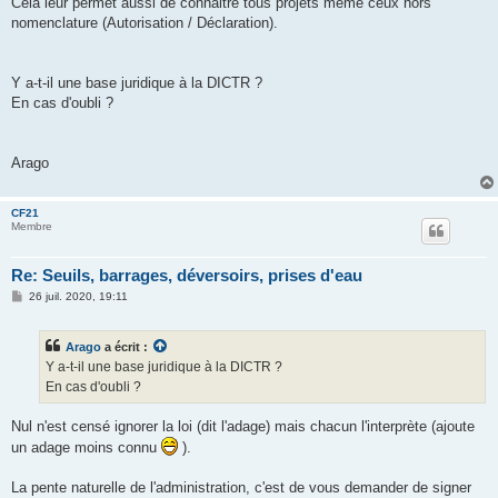
Cela leur permet aussi de connaitre tous projets même ceux hors
nomenclature (Autorisation / Déclaration).
Y a-t-il une base juridique à la DICTR ?
En cas d'oubli ?
Arago
CF21
Membre
Re: Seuils, barrages, déversoirs, prises d'eau
M
26 juil. 2020, 19:11
e
s
s
Arago
a écrit :
a
g
Y a-t-il une base juridique à la DICTR ?
e
En cas d'oubli ?
Nul n'est censé ignorer la loi (dit l'adage) mais chacun l'interprète (ajoute
un adage moins connu
).
La pente naturelle de l'administration, c'est de vous demander de signer