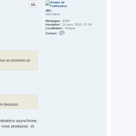
u
t
dB-)
Site Admin
Messages :
4306
Inscription :
24 janv. 2010, 17:09
Localisation :
Vosges
C
Contact :
o
n
t
a
c
t
e
 pour en produire un
r
d
B
-
)
 cm dessous.
énératrice asynchrone,
 vous produisez, et