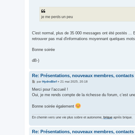
je me perds un peu
C'est normal, plus de 35 000 messages ont été postés ... E
retrouver pas mal d'informations moyennant quelques mots
Bonne soirée
dB-)
Re: Présentations, nouveaux membres, contacts
M
par
HydroBief
»
21 mai 2025, 20:18
e
s
Merci pour l’accueil !
s
Oui, je me rends compte de la richesse du forum, c’est un
a
g
e
Bonne soirée également
En chemin vers une vie plus sobre et autonome,
brique
après brique.
Re: Présentations, nouveaux membres, contacts