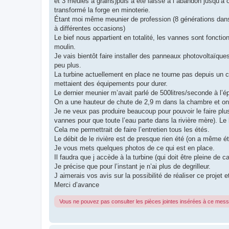
et 3 meules à grains)puis a été laissé à l abandon jusqu’à 
transformé la forge en minoterie.
Étant moi même meunier de profession (8 générations dans ma
à différentes occasions)
Le bief nous appartient en totalité, les vannes sont fonct
moulin.
Je vais bientôt faire installer des panneaux photovoltaïques p
peu plus.
La turbine actuellement en place ne tourne pas depuis un c
mettaient des équipements pour durer.
Le dernier meunier m’avait parlé de 500litres/seconde à l’é
On a une hauteur de chute de 2,9 m dans la chambre et on
Je ne veux pas produire beaucoup pour pouvoir le faire pl
vannes pour que toute l’eau parte dans la rivière mère). 
Cela me permettrait de faire l’entretien tous les étés.
Le débit de le rivière est de presque rien été (on a même é
Je vous mets quelques photos de ce qui est en place.
Il faudra que j accède à la turbine (qui doit être pleine de ca
Je précise que pour l’instant je n’ai plus de degrilleur.
J aimerais vos avis sur la possibilité de réaliser ce projet et
Merci d’avance
Vous ne pouvez pas consulter les pièces jointes insérées à ce mes