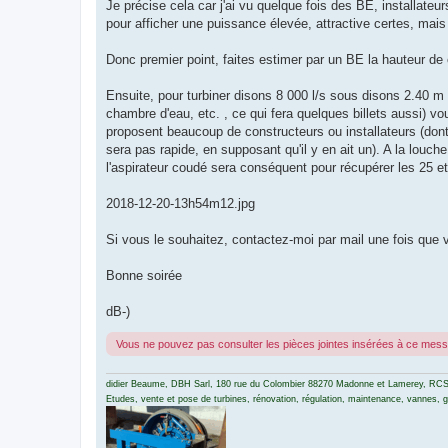
Je précise cela car j'ai vu quelque fois des BE, installateu
pour afficher une puissance élevée, attractive certes, mais 
Donc premier point, faites estimer par un BE la hauteur de 
Ensuite, pour turbiner disons 8 000 l/s sous disons 2.40 m 
chambre d'eau, etc. , ce qui fera quelques billets aussi) 
proposent beaucoup de constructeurs ou installateurs (dont 
sera pas rapide, en supposant qu'il y en ait un). A la louc
l'aspirateur coudé sera conséquent pour récupérer les 25 et
2018-12-20-13h54m12.jpg
Si vous le souhaitez, contactez-moi par mail une fois que v
Bonne soirée
dB-)
Vous ne pouvez pas consulter les pièces jointes insérées à ce mes
didier Beaume, DBH Sarl, 180 rue du Colombier 88270 Madonne et Lamerey, RCS
Etudes, vente et pose de turbines, rénovation, régulation, maintenance, vannes, gri