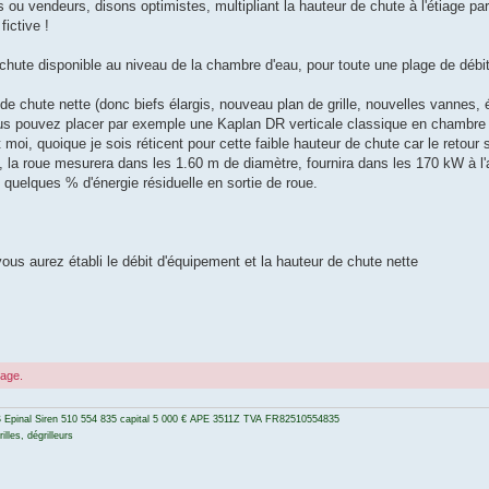
rs ou vendeurs, disons optimistes, multipliant la hauteur de chute à l'étiage pa
fictive !
chute disponible au niveau de la chambre d'eau, pour toute une plage de débit
de chute nette (donc biefs élargis, nouveau plan de grille, nouvelles vannes, 
vous pouvez placer par exemple une Kaplan DR verticale classique en chambre 
moi, quoique je sois réticent pour cette faible hauteur de chute car le retour
he, la roue mesurera dans les 1.60 m de diamètre, fournira dans les 170 kW à l'
 quelques % d'énergie résiduelle en sortie de roue.
ous aurez établi le débit d'équipement et la hauteur de chute nette
sage.
 Epinal Siren 510 554 835 capital 5 000 € APE 3511Z TVA FR82510554835
lles, dégrilleurs