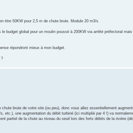
 en titre 50KW pour 2,5 m de chute brute. Module 20 m3/s.
s le budget global pour un moulin poussé à 200KW via arrêté préfectoral mais
 pense répondront mieux à mon budget.
 ?
hute brute de votre site (ou peu), donc vous allez essentiellement augmenter
efs, etc.), une augmentation du débit turbiné (ici multiplié par 4 !) va normale
nt partiel de la chute au niveau du seuil lors des forts débits de la rivière (