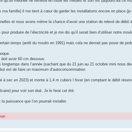
ce qu’un meunier ne remette en route les meules et son fils (aujourd’hui ce m
 famille) il me tient à cœur de garder les installations encore en place (je f
ionnelles et nous avons même la chance d’avoir une station de relevé de débit 
our produire de l’électricité et je me dis qu’il serait bien d’utiliser notre mou
ertain temps (arrêt du moulin en 1991) mais cela ne devrait pas poser de pro
poque.
 doit avoir 60 cm dessous.
us longtemps dans l’année (sachant que du 21 juin au 21 octobre mini nous de
Le but est de faire un maximum d’autoconsommation.
té à sec en 2023) et monte à 1,4 m cube/s l hiver (en comptant le débit réserv
lcaire) pour voir son état. Je le ferai cet été.
 la puissance que l’on pourrait installer.
sage.