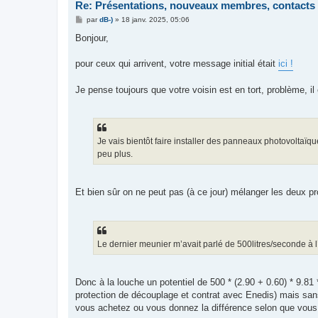
Re: Présentations, nouveaux membres, contacts
M
par
dB-)
»
18 janv. 2025, 05:06
e
s
Bonjour,
s
a
g
pour ceux qui arrivent, votre message initial était
ici !
e
Je pense toujours que votre voisin est en tort, problème, il e
Je vais bientôt faire installer des panneaux photovoltaïques
peu plus.
Et bien sûr on ne peut pas (à ce jour) mélanger les deux pr
Le dernier meunier m’avait parlé de 500litres/seconde à 
Donc à la louche un potentiel de 500 * (2.90 + 0.60) * 9.
protection de découplage et contrat avec Enedis) mais sa
vous achetez ou vous donnez la différence selon que vou