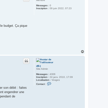
Membre
r
o
Messages :
0
B
Inscription :
09 juin 2022, 07:23
i
e
f
 le budget. Ça pique
H
a
u
t
dB-)
Site Admin
Messages :
4306
Inscription :
24 janv. 2010, 17:09
Localisation :
Vosges
C
Contact :
o
 son débit : faites
n
t
ment engendrer une
a
dépendant de
c
t
e
r