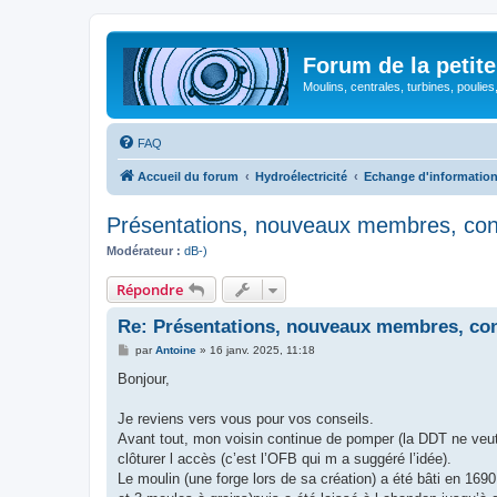
Forum de la petite
Moulins, centrales, turbines, poulies
FAQ
Accueil du forum
Hydroélectricité
Echange d'informatio
Présentations, nouveaux membres, con
Modérateur :
dB-)
Répondre
Re: Présentations, nouveaux membres, co
M
par
Antoine
»
16 janv. 2025, 11:18
e
s
Bonjour,
s
a
g
Je reviens vers vous pour vos conseils.
e
Avant tout, mon voisin continue de pomper (la DDT ne veut p
clôturer l accès (c’est l’OFB qui m a suggéré l’idée).
Le moulin (une forge lors de sa création) a été bâti en 1690