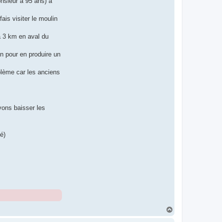
onsieur a 95 ans) a
ais visiter le moulin
à 3 km en aval du
lin pour en produire un
blème car les anciens
vons baisser les
é)
H
a