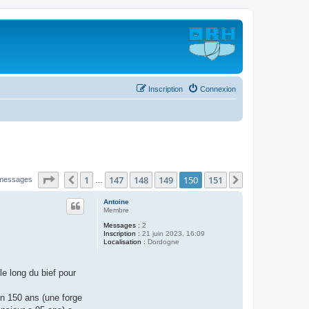
Inscription
Connexion
Page
150
sur
151
1
147
148
149
150
151
Précédent
Suivant
 messages
…
Antoine
Membre
Messages :
2
Inscription :
21 juin 2023, 16:09
Localisation :
Dordogne
le long du bief pour
on 150 ans (une forge