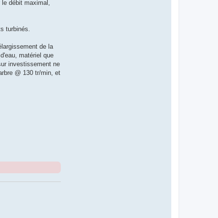
d
r le débit maximal,
B
-
)
s turbinés.
élargissement de la
d'eau, matériel que
 sur investissement ne
arbre @ 130 tr/min, et