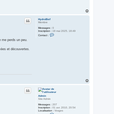
H
a
u
HydroBief
t
Membre
Messages :
0
Inscription :
19 mai 2025, 18:49
C
Contact :
o
je me perds un peu.
n
t
a
cées et découvertes.
c
t
e
r
H
y
d
r
o
B
i
H
e
a
f
u
t
Admin
Site Admin
Messages :
207
Inscription :
01 avr. 2010, 20:54
Localisation :
Vosges
C