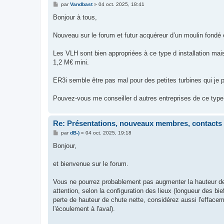
M
par
Vandbast
»
04 oct. 2025, 18:41
e
s
Bonjour à tous,
s
a
g
Nouveau sur le forum et futur acquéreur d’un moulin fondé
e
Les VLH sont bien appropriées à ce type d installation mai
1,2 M€ mini.
ER3i semble être pas mal pour des petites turbines qui je
Pouvez-vous me conseiller d autres entreprises de ce type
Re: Présentations, nouveaux membres, contacts
M
par
dB-)
»
04 oct. 2025, 19:18
e
s
Bonjour,
s
a
g
et bienvenue sur le forum.
e
Vous ne pourrez probablement pas augmenter la hauteur de c
attention, selon la configuration des lieux (longueur des bi
perte de hauteur de chute nette, considérez aussi l'effaceme
l'écoulement à l'aval).