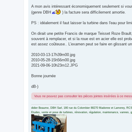
A mon avis intéressant économiquement seulement si vous f
(genre DBH
) la facture sera difficilement amortie.
PS : idéalement il faut laisser la turbine dans l'eau pour li
On dirait une petite Francis de marque Teisset Roze Brault
souvent à remplacer, et si la roue est en acier elle est prob
est assez coûteuse.. L'examen peut se faire en glissant un
2010-03-13-17h39m00.jpg
2010-05-28-15h56m00.jpg
2021-09-06-10h23m12.JPG
Bonne journée
dB-)
Vous ne pouvez pas consulter les pièces jointes insérées à ce mes
didier Beaume, DBH Sarl, 180 rue du Colombier 88270 Madonne et Lamerey, RCS
Etudes, vente et pose de turbines, rénovation, régulation, maintenance, vannes, gri