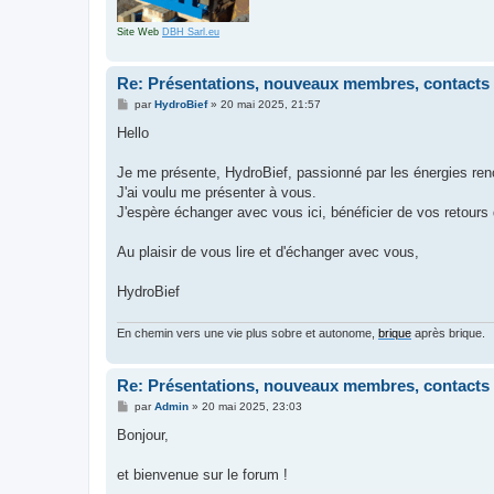
Site Web
DBH Sarl.eu
Re: Présentations, nouveaux membres, contacts
M
par
HydroBief
»
20 mai 2025, 21:57
e
s
Hello
s
a
g
Je me présente, HydroBief, passionné par les énergies ren
e
J'ai voulu me présenter à vous.
J'espère échanger avec vous ici, bénéficier de vos retours
Au plaisir de vous lire et d'échanger avec vous,
HydroBief
En chemin vers une vie plus sobre et autonome,
brique
après brique.
Re: Présentations, nouveaux membres, contacts
M
par
Admin
»
20 mai 2025, 23:03
e
s
Bonjour,
s
a
g
et bienvenue sur le forum !
e