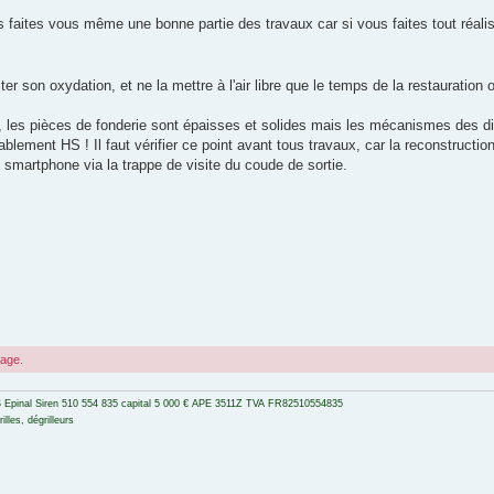
aites vous même une bonne partie des travaux car si vous faites tout réalis
miter son oxydation, et ne la mettre à l'air libre que le temps de la restauratio
, les pièces de fonderie sont épaisses et solides mais les mécanismes des di
ablement HS ! Il faut vérifier ce point avant tous travaux, car la reconstructio
 smartphone via la trappe de visite du coude de sortie.
sage.
 Epinal Siren 510 554 835 capital 5 000 € APE 3511Z TVA FR82510554835
lles, dégrilleurs