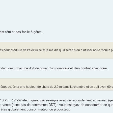
st têtu et pas facile à gérer ..
 pour produire de l’électricité et je me dis qu’il serait bien d’utiliser notre moulin
oductions, chacune doit disposer d'un compteur et d'un contrat spécifique.
l’époque. On a une hauteur de chute de 2,9 m dans la chambre et on doit avoir 60
81 * 0.75 = 12 kW électriques, par exemple avec un raccordement au réseau (g
ns vente (donc pas de contraintes DDT) : vous essayez de consommer ce que
s êtes globalement consommateur ou producteur.