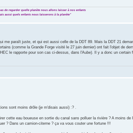
t pas de regarder quelle planète nous allons laisser à nos enfants
ais aussi quels enfants nous laisserons à la planète"
qui me paraît juste, et qui est aussi celle de la DDT 89. Mais la DDT 21 dem
certains (comme la Grande Forge visité le 27 juin dernier) ont fait l'objet de 
EC le rapporte pour son cas ci-dessus, dans l'Aube). Il y a donc un certain f
ns sont moins drôle (je m'disais aussi) :? .
irer cette eau boueuse en sortie du canal sans polluer la rivière ? A moins de 
r ? Dans un camion-citerne ? ça va vous couter une fortune !!!