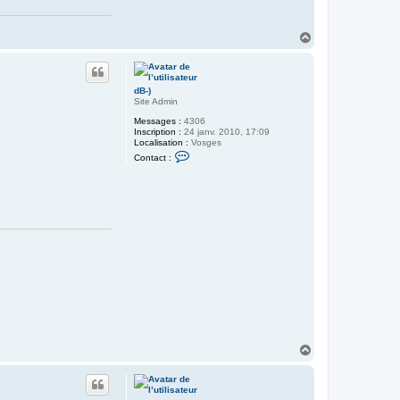
H
a
u
t
dB-)
Site Admin
Messages :
4306
Inscription :
24 janv. 2010, 17:09
Localisation :
Vosges
C
Contact :
o
n
t
a
c
t
e
r
d
B
-
)
H
a
u
t