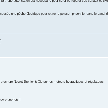
ce fait, une autorisation est nécessaire pour curer ou réparer ces canaux et SA
imposée une pêche électrique pour retirer le poisson prisonnier dans le canal d
 m.
.
brochure Neyret-Brenier & Cie sur les moteurs hydrauliques et régulateurs.
core une fois !