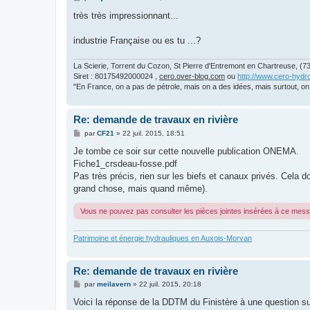
e
s
très très impressionnant...
s
a
g
industrie Française ou es tu ...?
e
La Scierie, Torrent du Cozon, St Pierre d'Entremont en Chartreuse, (73
Siret : 80175492000024 ,
cero.over-blog.com
ou
http://www.cero-hydro
"En France, on a pas de pétrole, mais on a des idées, mais surtout, o
Re: demande de travaux en rivière
M
par
CF21
»
22 juil. 2015, 18:51
e
s
Je tombe ce soir sur cette nouvelle publication ONEMA.
s
Fiche1_crsdeau-fosse.pdf
a
g
Pas très précis, rien sur les biefs et canaux privés. Cela
e
grand chose, mais quand même).
Vous ne pouvez pas consulter les pièces jointes insérées à ce mes
Patrimoine et énergie hydrauliques en Auxois-Morvan
Re: demande de travaux en rivière
M
par
meilavern
»
22 juil. 2015, 20:18
e
s
Voici la réponse de la DDTM du Finistère à une question sur
s