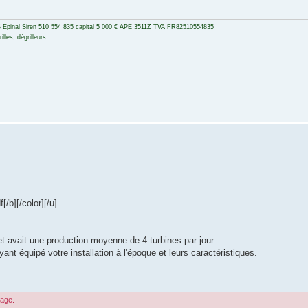
 Epinal Siren 510 554 835 capital 5 000 € APE 3511Z TVA FR82510554835
lles, dégrilleurs
/b][/color][/u]
t avait une production moyenne de 4 turbines par jour.
nt équipé votre installation à l'époque et leurs caractéristiques.
sage.