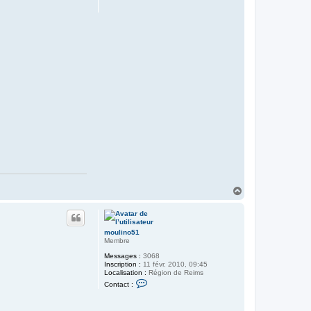
H
a
u
t
moulino51
Membre
Messages :
3068
Inscription :
11 févr. 2010, 09:45
Localisation :
Région de Reims
C
Contact :
o
n
t