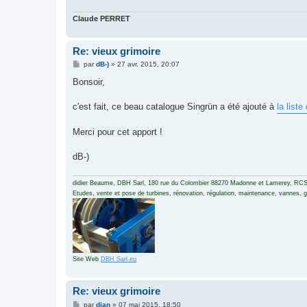
Claude PERRET
Re: vieux grimoire
M
par
dB-)
»
27 avr. 2015, 20:07
e
s
Bonsoir,
s
a
g
c'est fait, ce beau catalogue Singrün a été ajouté à
la liste
e
Merci pour cet apport !
dB-)
didier Beaume, DBH Sarl, 180 rue du Colombier 88270 Madonne et Lamerey, RCS
Etudes, vente et pose de turbines, rénovation, régulation, maintenance, vannes, gri
Site Web
DBH Sarl.eu
Re: vieux grimoire
M
par
djan
»
07 mai 2015, 18:50