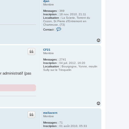
djan
Membre
Messages :
369
Inscription :
18 nov. 2010, 21:11
Localisation :
La Scierie, Torrent du
Cozon, St Pierre d'Entremont en
Chartreuse, (73)
C
Contact :
o
n
t
H
a
a
c
u
t
CF21
t
e
Membre
r
d
Messages :
2741
j
Inscription :
04 juil. 2012, 16:20
a
Localisation :
Bourgogne, Yonne, moulin
n
Sully sur le Trinquelin
 administratif (pas
H
a
u
meilavern
t
Membre
Messages :
71
Inscription :
01 août 2010, 05:33