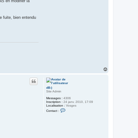
NS en modifier la
c
t
e
r
M
e fuite, bien entendu
H
E
C
H
a
u
t
dB-)
Site Admin
Messages :
4306
Inscription :
24 janv. 2010, 17:09
Localisation :
Vosges
C
Contact :
o
n
t
a
c
t
e