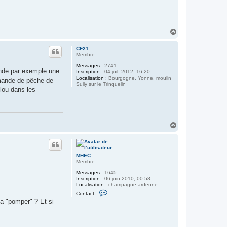
a
c
t
e
r
H
m
a
o
u
u
CF21
l
t
Membre
i
n
Messages :
2741
o
ande par exemple une
Inscription :
04 juil. 2012, 16:20
5
Localisation :
Bourgogne, Yonne, moulin
demande de pêche de
1
Sully sur le Trinquelin
lou dans les
H
a
u
t
MHEC
Membre
Messages :
1645
Inscription :
06 juin 2010, 00:58
Localisation :
champagne-ardenne
C
Contact :
o
la "pomper" ? Et si
n
t
a
c
t