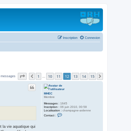
Inscription
Connexion
Page
12
sur
15
1
10
11
12
13
14
15
Précédent
Suivant
 messages
…
MHEC
Membre
Messages :
1645
Inscription :
06 juin 2010, 00:58
Localisation :
champagne-ardenne
C
Contact :
o
n
t
t la vie aquatique qui
a