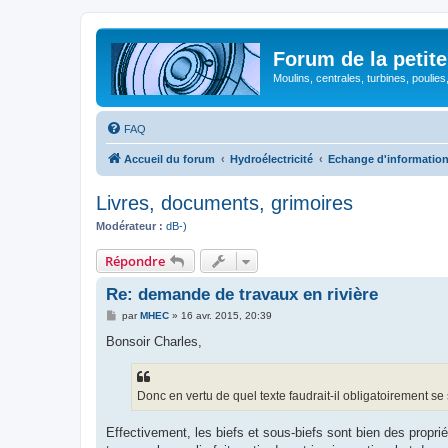
Forum de la petite
Moulins, centrales, turbines, poulies
FAQ
Accueil du forum
Hydroélectricité
Echange d'informatio
Livres, documents, grimoires
Modérateur :
dB-)
Répondre
Re: demande de travaux en rivière
M
par
MHEC
»
16 avr. 2015, 20:39
e
s
Bonsoir Charles,
s
a
g
e
Donc en vertu de quel texte faudrait-il obligatoirement se
Effectivement, les biefs et sous-biefs sont bien des propriét