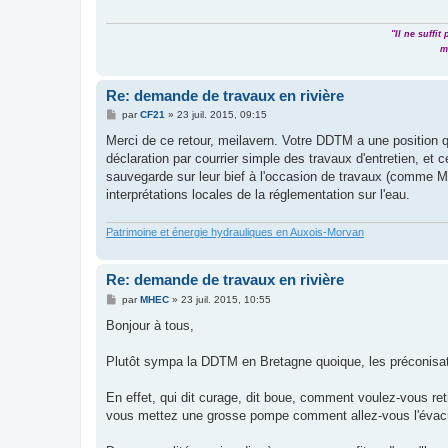
"Il ne suffi
m
Re: demande de travaux en rivière
M
par
CF21
»
23 juil. 2015, 09:15
e
s
Merci de ce retour, meilavern. Votre DDTM a une position 
s
déclaration par courrier simple des travaux d'entretien, et 
a
g
sauvegarde sur leur bief à l'occasion de travaux (comme MH
e
interprétations locales de la réglementation sur l'eau.
Patrimoine et énergie hydrauliques en Auxois-Morvan
Re: demande de travaux en rivière
M
par
MHEC
»
23 juil. 2015, 10:55
e
s
Bonjour à tous,
s
a
g
Plutôt sympa la DDTM en Bretagne quoique, les préconisatio
e
En effet, qui dit curage, dit boue, comment voulez-vous ret
vous mettez une grosse pompe comment allez-vous l'évacue