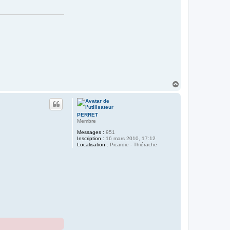
r
d
B
-
)
H
a
u
t
PERRET
Membre
Messages :
951
Inscription :
16 mars 2010, 17:12
Localisation :
Picardie - Thiérache