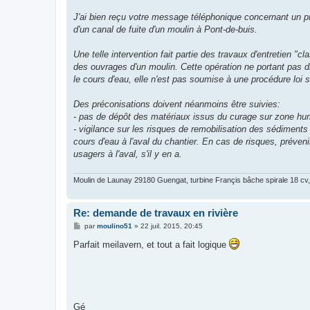
a
g
J'ai bien reçu votre message téléphonique concernant un p
e
d'un canal de fuite d'un moulin à Pont-de-buis.
Une telle intervention fait partie des travaux d'entretien "cl
des ouvrages d'un moulin. Cette opération ne portant pas d
le cours d'eau, elle n'est pas soumise à une procédure loi s
Des préconisations doivent néanmoins être suivies:
- pas de dépôt des matériaux issus du curage sur zone hu
- vigilance sur les risques de remobilisation des sédiments
cours d'eau à l'aval du chantier. En cas de risques, préveni
usagers à l'aval, s'il y en a.
Moulin de Launay 29180 Guengat, turbine Françis bâche spirale 18 cv, 
Re: demande de travaux en rivière
M
par
moulino51
»
22 juil. 2015, 20:45
e
s
Parfait meilavern, et tout a fait logique
s
a
g
e
Gé