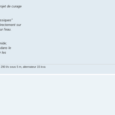
rojet de curage
assiques"
irectement sur
ur l'eau.
mide;
 dans le
r les
290 l/s sous 5 m, alternateur 15 kva