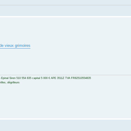
 de vieux grimoires
 Epinal Siren 510 554 835 capital 5 000 € APE 3511Z TVA FR82510554835
lles, dégrilleurs