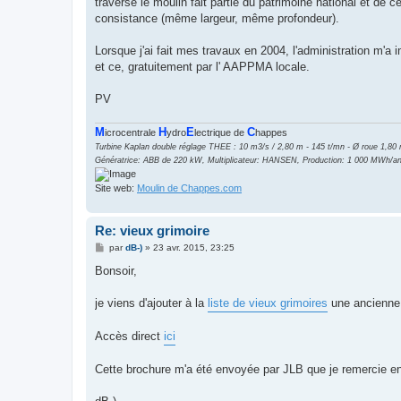
traverse le moulin fait partie du patrimoine national et de 
consistance (même largeur, même profondeur).
Lorsque j'ai fait mes travaux en 2004, l'administration m'a 
et ce, gratuitement par l' AAPPMA locale.
PV
M
H
E
C
icrocentrale
ydro
lectrique de
happes
Turbine Kaplan double réglage THEE : 10 m3/s / 2,80 m - 145 t/mn - Ø roue 1,80
Génératrice: ABB de 220 kW, Multiplicateur: HANSEN, Production: 1 000 MWh/an
Site web:
Moulin de Chappes.com
Re: vieux grimoire
M
par
dB-)
»
23 avr. 2015, 23:25
e
s
Bonsoir,
s
a
g
je viens d'ajouter à la
liste de vieux grimoires
une ancienne 
e
Accès direct
ici
Cette brochure m'a été envoyée par JLB que je remercie en