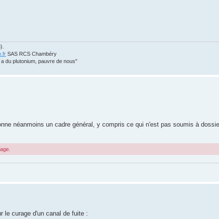
).
.fr
SAS RCS Chambéry
n a du plutonium, pauvre de nous"
 donne néanmoins un cadre général, y compris ce qui n'est pas soumis à dossier
sage.
 le curage d'un canal de fuite :