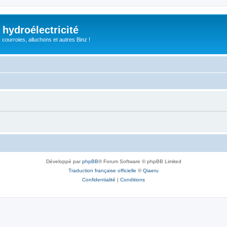
 hydroélectricité
, courroies, alluchons et autres Binz !
Développé par
phpBB
® Forum Software © phpBB Limited
Traduction française officielle
©
Qiaeru
Confidentialité
|
Conditions